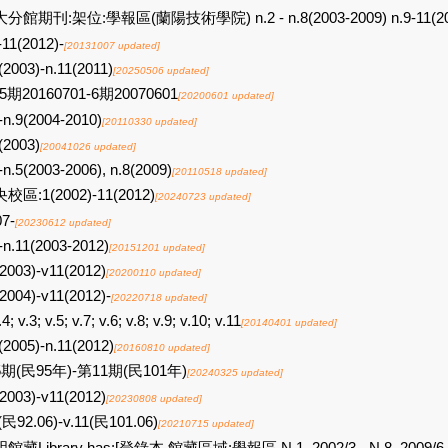
分館期刊:架位:學報區(蘭陽技術學院) n.2 - n.8(2003-2009) n.9-11(201
-11(2012)-
[20131007 updated]
(2003)-n.11(2011)
[20250506 updated]
5期20160701-6期20070601
[20200601 updated]
-n.9(2004-2010)
[20110330 updated]
(2003)
[20041026 updated]
-n.5(2003-2006), n.8(2009)
[20110518 updated]
校區:1(2002)-11(2012)
[20240723 updated]
07-
[20230612 updated]
-n.11(2003-2012)
[20151201 updated]
2003)-v11(2012)
[20200110 updated]
2004)-v11(2012)-
[20220718 updated]
.4; v.3; v.5; v.7; v.6; v.8; v.9; v.10; v.11
[20140401 updated]
(2005)-n.11(2012)
[20160810 updated]
期(民95年)-第11期(民101年)
[20240325 updated]
2003)-v11(2012)
[20230808 updated]
(民92.06)-v.11(民101.06)
[20210715 updated]