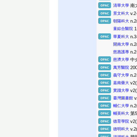
清華大學
南大
景文科大
v.2
朝陽科大
n.2
童綜合醫院
1
華夏科大
n.3
開南大學
n.2
慈惠護專
n.2
慈濟大學
中央
萬芳醫院
20
義守大學
n.2
嘉南藥大
v2(
實踐大學
v2(
臺灣圖書館
v
輔仁大學
n.2
輔英科大
第5
德育學院
v2(
德明科大
v.2
澎湖科大