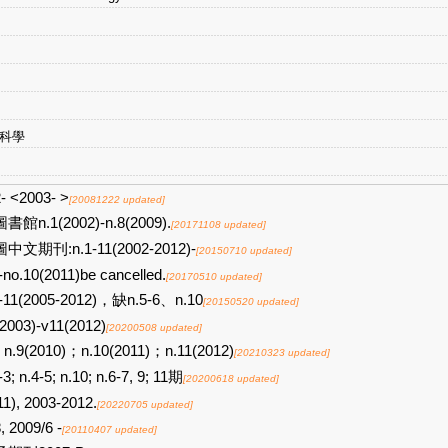
會科學
- <2003- >
[20081222 updated]
書館n.1(2002)-n.8(2009).
[20171108 updated]
中文期刊:n.1-11(2002-2012)-
[20150710 updated]
-no.10(2011)be cancelled.
[20170510 updated]
4-11(2005-2012)，缺n.5-6、n.10
[20150520 updated]
2003)-v11(2012)
[20200508 updated]
n.9(2010)；n.10(2011)；n.11(2012)
[20210323 updated]
-3; n.4-5; n.10; n.6-7, 9; 11期
[20200618 updated]
11), 2003-2012.
[20220705 updated]
, 2009/6 -
[20110407 updated]