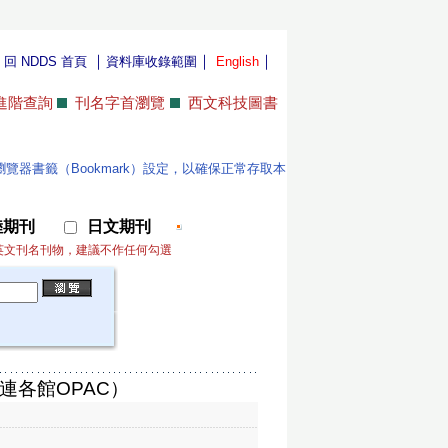
｜
｜
｜
｜
回 NDDS 首頁
資料庫收錄範圍
English
進階查詢
刊名字首瀏覽
西文科技圖書
位使用者更新瀏覽器書籤（Bookmark）設定，以確保正常存取本
陸期刊
日文期刊
英文刊名刊物，建議不作任何勾選
連各館OPAC）