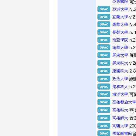
亞東醫院
電子
亞洲大學
N.2
宜蘭大學
v.2
東華大學
N.4
長榮大學
n. 
南亞學院
n.2
南華大學
n.2
屏東大學
屏商
屏東科大
v.
建國科大
2-8
政治大學
總圖
美和科大
n.2
海洋大學
可
高雄餐旅大學
高雄科大
燕巢
高雄師大
置3
高醫大學
20
國家圖書館