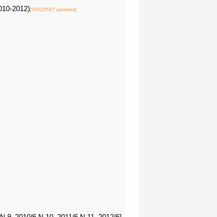
0-2012)
[20220527 updated]