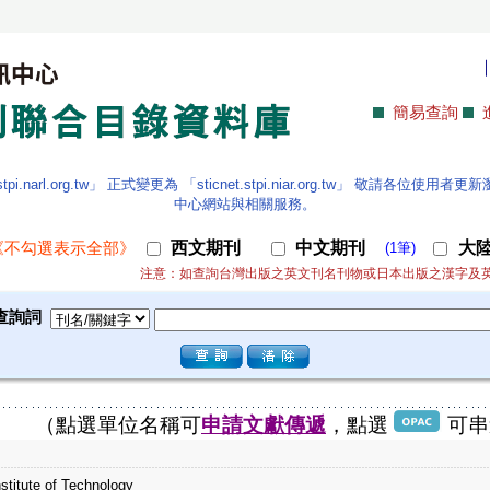
簡易查詢
.narl.org.tw」 正式變更為 「sticnet.stpi.niar.org.tw」 敬請各
中心網站與相關服務。
西文期刊
中文期刊
大
《不勾選表示全部》
(1筆)
注意：如查詢台灣出版之英文刊名刊物或日本出版之漢字及
查詢詞
（點選單位名稱可
申請文獻傳遞
，點選
可串
stitute of Technology