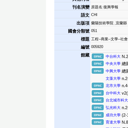
刊名演變
原題名:復興學報
CHI
語文
出版項
蘭陽技術學院 ,宜蘭縣
051
國會分類號
標題
工程--商業--文學--社
005920
編號
館藏
中台科大
N.2
中央大學
總圖
中興大學
總圖
文藻大學
n.2
北市大學
n.
台中科大
v2(
台北城市科大
弘光科大
n.2
成功大學
(2-
育達大學
N.8