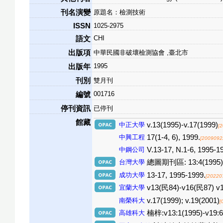
刊名演變
原題名：檢測技術
ISSN
1025-2975
CHI
語文
出版項
中華民國非破壞檢測協會 ,臺北市
1995
出版年
刊別
雙月刊
001716
編號
停刊資訊
已停刊
館藏
中正大學
v.13(1995)-v.17(1999)
[
中興工程
17(1-4, 6), 1999.
[2009092
中鋼公司
V.13-17, N.1-6, 1995-1
台灣大學
總圖期刊區: 13:4(1995)，
成功大學
13-17, 1995-1999.
[20220
宜蘭大學
v13(民84)-v16(民87) v
南榮科大
v.17(1999); v.19(2001)
[
高雄科大
楠梓:v13:1(1995)-v19:6