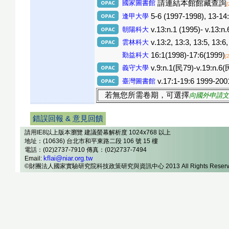
國家圖書館
請連結本館館藏查詢
逢甲大學
5-6 (1997-1998), 13-14:
朝陽科大
v.13:n.1 (1995)- v.13:n.
雲林科大
v.13:2, 13:3, 13:5, 13:6
勤益科大
16:1(1998)-17:6(1999)
[
義守大學
v.9:n.1(民79)-v.19:n.6
臺灣圖書館
v.17:1-19:6 1999-200
若無您所需卷期，可選擇
向國外申請文
錯誤回報 & 意見回饋
請用IE8以上版本瀏覽 建議螢幕解析度 1024x768 以上
地址：(10636) 台北市和平東路二段 106 號 15 樓
電話：(02)2737-7910 傳真：(02)2737-7494
kflai@niar.org.tw
Email:
©財團法人國家實驗研究院科技政策研究與資訊中心 2013 All Rights Reserv