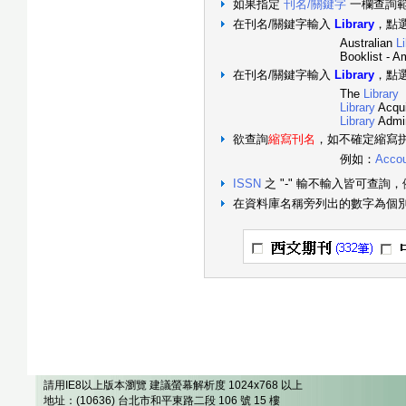
如果指定
刊名/關鍵字
一欄查詢
在刊名/關鍵字輸入
Library
，點
Australian
L
Booklist - Amer
在刊名/關鍵字輸入
Library
，點
The
Library
Library
Acqui
Library
Admin
欲查詢
縮寫刊名
，如不確定縮寫
例如：
Accou
ISSN
之 "-" 輸不輸入皆可查詢，
在資料庫名稱旁列出的數字為個
請用IE8以上版本瀏覽 建議螢幕解析度 1024x768 以上
地址：(10636) 台北市和平東路二段 106 號 15 樓