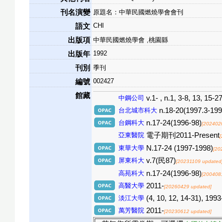
刊名演變
原題名：中華民國燃燒學會會刊
CHI
語文
出版項
中華民國燃燒學會 ,桃園縣
1992
出版年
刊別
季刊
002427
編號
館藏
中鋼公司
v.1- , n.1, 3-8, 13, 15-2
台北城市科大
n.18-20(1997.3-199
台鋼科大
n.17-24(1996-98)
[202402
亞東醫院
電子期刊2011-Present
東華大學
N.17-24 (1997-1998)
[20
屏東科大
v.7(民87)
[20231109 updated
高苑科大
n.17-24(1996-98)
[200408
高醫大學
2011-
[20260429 updated]
淡江大學
(4, 10, 12, 14-31), 199
萬芳醫院
2011-
[20230612 updated]