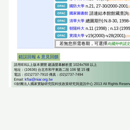
國防大學
n.21, 27-30/2000-2001
[
國家圖書館
請連結本館館藏查詢
清華大學
總圖期刊:N.8-30, 1998
朝陽科大
n.11 (1998) ; n.13 (1999
實踐大學
v19(2000)-v28(2001)
[20
若無您所需卷期，可選擇
向國外申請文
錯誤回報 & 意見回饋
請用IE8以上版本瀏覽 建議螢幕解析度 1024x768 以上
地址：(10636) 台北市和平東路二段 106 號 15 樓
電話：(02)2737-7910 傳真：(02)2737-7494
kflai@niar.org.tw
Email:
©財團法人國家實驗研究院科技政策研究與資訊中心 2013 All Rights Reserv