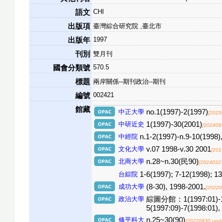
CHI
語文
出版項
臺灣綜合研究院 ,臺北市
1997
出版年
刊別
雙月刊
570.5
國會分類號
標題
兩岸關係--期刊政治--期刊
002421
編號
館藏
中正大學
no.1(1997)-2(1997)
[2025
中研近史
1(1997)-30(2001)
[202409
中經院
n.1-2(1997)-n.9-10(1998)
文化大學
v.07 1998-v.30 2001
[201
北商大學
n.28~n.30(民90)
[2024032
台綜院
1-6(1997); 7-12(1998); 1
成功大學
(8-30), 1998-2001.
[20220
政治大學
綜圖分館：1(1997:01)-12(1
5(1997:09)-7(1998:01),
修平科大
n.25~30(90)
[20220830 upd