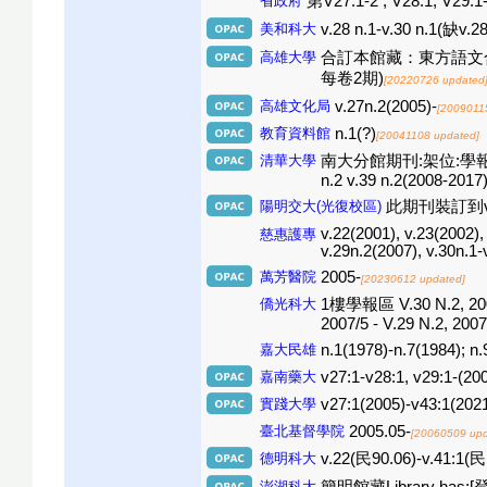
省政府
第V27:1-2 , V28:1, V29:1-
美和科大
v.28 n.1-v.30 n.1(缺v.28
高雄大學
合訂本館藏：東方語文合訂本期刊區(
每卷2期)
[20220726 updated
高雄文化局
v.27n.2(2005)-
[2009011
教育資料館
n.1(?)
[20041108 updated]
清華大學
南大分館期刊:架位:學報區(國立彰化
n.2 v.39 n.2(2008-2017)
陽明交大(光復校區)
此期刊裝訂到v.3
v.22(2001), v.23(2002),
慈惠護專
v.29n.2(2007), v.30n.1-
萬芳醫院
2005-
[20230612 updated]
僑光科大
1樓學報區 V.30 N.2, 2008
2007/5 - V.29 N.2, 2007
嘉大民雄
n.1(1978)-n.7(1984); n.
嘉南藥大
v27:1-v28:1, v29:1-(20
實踐大學
v27:1(2005)-v43:1(202
臺北基督學院
2005.05-
[20060509 upd
德明科大
v.22(民90.06)-v.41:1(民
澎湖科大