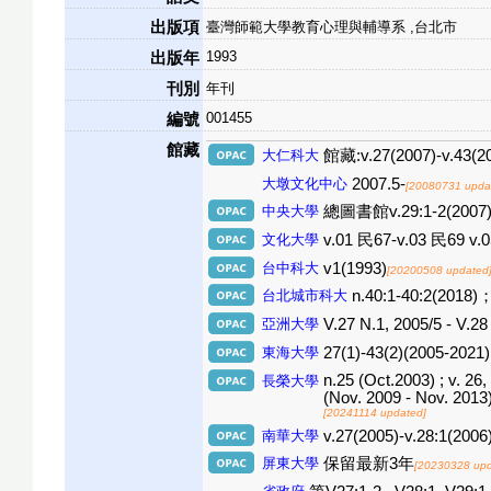
出版項
臺灣師範大學教育心理與輔導系 ,台北市
1993
出版年
刊別
年刊
001455
編號
館藏
大仁科大
館藏:v.27(2007)-v.43(2
大墩文化中心
2007.5-
[20080731 upda
中央大學
總圖書館v.29:1-2(2007)-v
文化大學
v.01 民67-v.03 民69 v.
台中科大
v1(1993)
[20200508 updated
台北城市科大
n.40:1-40:2(2018)
亞洲大學
V.27 N.1, 2005/5 - V.28
東海大學
27(1)-43(2)(2005-2021
n.25 (Oct.2003) ; v. 26, 
長榮大學
(Nov. 2009 - Nov. 2013) 
[20241114 updated]
南華大學
v.27(2005)-v.28:1(2006)
屏東大學
保留最新3年
[20230328 upd