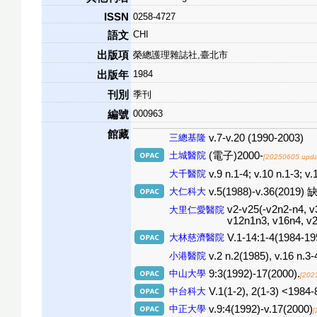
ISSN
0258-4727
CHI
語文
出版項
榮總護理雜誌社,臺北市
1984
出版年
刊別
季刊
000963
編號
館藏
三總基隆
v.7-v.20 (1990-2003)
土城醫院
(電子)2000-
[20250605 upda
大千醫院
v.9 n.1-4; v.10 n.1-3; v.
大仁科大
v.5(1988)-v.36(2019) 缺
v2-v25(-v2n2-n4, v
大里仁愛醫院
v12n1n3, v16n4, v2
大林慈濟醫院
V.1-14:1-4(1984
小港醫院
v.2 n.2(1985), v.16 n.3
中山大學
9:3(1992)-17(2000).
[202
中台科大
V.1(1-2), 2(1-3) <1984-
中正大學
v.9:4(1992)-v.17(2000)
[