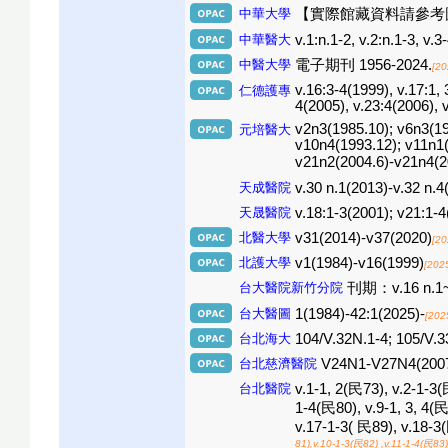
中華大學
【實際館藏資料請參考
中華醫大
v.1:n.1-2, v.2:n.1-3, v.3
中醫大學
電子期刊 1956-2024.
[20
v.16:3-4(1999), v.17:1, 
仁德護專
4(2005), v.23:4(2006), 
v2n3(1985.10); v6n3(19
元培醫大
v10n4(1993.12); v11n1
v21n2(2004.6)-v21
天成醫院
v.30 n.1(2013)-v.32 n.4
天晟醫院
v.18:1-3(2001); v21:1-4
北醫大學
v31(2014)-v37(2020)
[20
北護大學
v1(1984)-v16(1999)
[202
台大醫院新竹分院
刊期：v.16 n.1~v
台大醫圖
1(1984)-42:1(2025)-
[202
台北海大
104/V.32N.1-4; 105/V.3
台北慈濟醫院
V24N1-V27N4(2007
台北醫院
v.1-1, 2(民73), v.2-1-3(
1-4(民80), v.9-1, 3, 4(
v.17-1-3( 民89), v.18-3
81),v.10-1-3(民82) ,v.11-1-4(民83