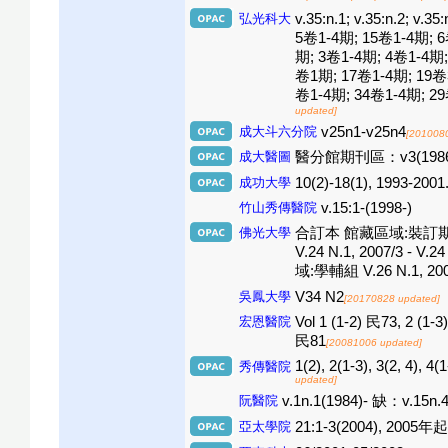
弘光科大
v.35:n.1; v.35:n.2; 
5卷1-4期; 15卷1-4期; 
期; 3卷1-4期; 4卷1-4期;
卷1期; 17卷1-4期; 19卷
卷1-4期; 34卷1-4期; 29
updated]
成大斗六分院
v25n1-v25n4
[201008
成大醫圖
醫分館期刊區：v3(1986); 
成功大學
10(2)-18(1), 1993-2001
竹山秀傳醫院
v.15:1-(1998-)
佛光大學
合訂本 館藏區域:裝訂期刊區(2F) V
V.24 N.1, 2007/3 - V.
域:學輔組 V.26 N.1, 2009/3
吳鳳大學
V34 N2
[20170828 updated]
宏恩醫院
Vol 1 (1-2) 民73, 2 (1-3
民81
[20081006 updated]
1(2), 2(1-3), 3(2, 4), 4(
秀傳醫院
updated]
阮醫院
v.1n.1(1984)- 缺：v.15n.
亞太學院
21:1-3(2004), 2005