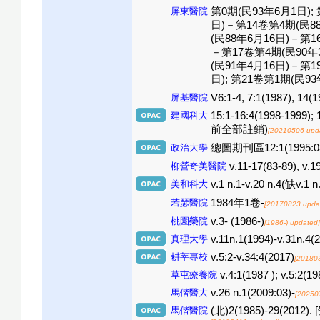
屏東醫院
第0期(民93年6月1日);
日)－第14卷第4期(民88
(民88年6月16日)－第1
－第17卷第4期(民90年3
(民91年4月16日)－第1
日); 第21卷第1期(民9
屏基醫院
V6:1-4, 7:1(1987), 14(
建國科大
15:1-16:4(1998-1999)
前全部註銷)
[20210506 upd
政治大學
總圖期刊區12:1(1995:03)-1
柳營奇美醫院
v.11-17(83-89), v.1
美和科大
v.1 n.1-v.20 n.4(缺v.1 n.
若瑟醫院
1984年1卷-
[20170823 upda
桃園榮院
v.3- (1986-)
[1986-) updated]
真理大學
v.11n.1(1994)-v.31n.4(
耕莘專校
v.5:2-v.34:4(2017)
[20180
草屯療養院
v.4:1(1987 ); v.5:2(1
馬偕醫大
v.26 n.1(2009:03)-
[20250
馬偕醫院
(北)2(1985)-29(2012). [