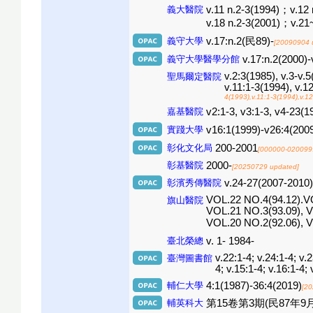
義大醫院
v.11 n.2-3(1994)；v.12
v.18 n.2-3(2001)；v.21
義守大學
v.17:n.2(民89)-
[20090904 
義守大學醫學分館
v.17:n.2(2000)-
v.2:3(1985), v.3-v.5
聖馬爾定醫院
v.11:1-3(1994), v.1
4(1993),v.11:1-3(1994),v.12
嘉基醫院
v2:1-3, v3:1-3, v4-
實踐大學
v16:1(1999)-v26:4(20
彰化文化局
200-2001
[000000-020099
彰基醫院
2000-
[20250729 updated]
彰濱秀傳醫院
v.24-27(2007-2010)
VOL.22 NO.4(94.12).VO
旗山醫院
VOL.21 NO.3(93.09), V
VOL.20 NO.2(92.06),
臺北榮總
v. 1- 1984-
v.22:1-4; v.24:1-4; v.2
臺灣圖書館
4; v.15:1-4; v.16:1-4;
輔仁大學
4:1(1987)-36:4(2019)
[20
輔英科大
第15卷第3期(民87年9月