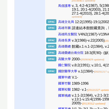
[20180411 updated]
v, 3, 4:2-4(1987), 5(19
馬偕護專
19:1, 20:1-4(2003), 21:
27:1-4(2010), 28:1-4(20
updated]
高雄文化局
12:2(1995)-19:1(2002
高雄市圖
請連結本館館藏查詢，
高雄民生醫院
V4N2(1987)-V19N4
高雄長庚
v.3(1986)-v.22(2005)
[20
高雄榮總
館藏v.1 n.1-2(1984), 
高雄榮總台南分院
18:3(民90)- (缺1
高醫大學
2000-
[20260429 updated]
國仁醫院
v.8:2(1991); v.10:1, 4(1
國防醫學大學
v.1(1984)-
[20251217 u
國軍中總
V.1-
國軍竹醫
1989-1996
國軍松醫
1982- v.1-
[20121227 update
v.1:1-2(1984), v.2:1-3(1
國軍桃總
v.13:1-v.15:4(1996-1998
2009)-
[20130312 updated]
國軍高總