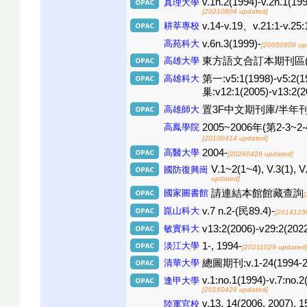
v.1n.2(1994)-v.2n.1(199
真理大學
[20210804 updated]
耕莘專校
v.14-v.19、v.21:1-v.25:
高苑科大
v.6n.3(1999)-
[20050608 up
高雄大學
東方語文合訂本期刊區(三樓) V
高雄科大
第一:v5:1(1998)-v5:2(1
巢:v12:1(2005)-v13:2(2
高雄師大
置3F中文期刊庫/半年刊:1(199
高鳳學院
2005~2006年(第2-3~2-
[20100414 updated]
高醫大學
2004-
[20260429 updated]
V.1~2(1~4), V.3(1), 
國防復興崗
updated]
國家圖書館
請連結本館館藏查詢
崑山科大
v.7 n.2-(民89.4)-
[2014123
敏實科大
v13:2(2006)-v29:2(202
淡江大學
1-, 1994-
[20211029 updated]
清華大學
總圖期刊:v.1-24(1994-2017
v.1:no.1(1994)-v.7:no.2
逢甲大學
[20160429 updated]
v.13, 14(2006, 2007), 1
陸軍官校