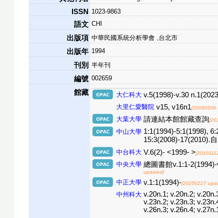
ISSN
1023-9863
CHI
語文
出版項
中華民國系統分析學會 ,台北市
1994
出版年
刊別
半年刊
002659
編號
館藏
大仁科大
v.5(1998)-v.30 n.1(2023
大里仁愛醫院
v15, v16n1
[20090506 
大葉大學
請連結本館館藏查詢
[20
1:1(1994)-5:1(1998), 6:
中山大學
15:3(2008)-17(20
中台科大
V.6(2)- <1999- >
[2010111
中央大學
總圖書館v.1:1-2(1994)-v.5:
updated]
中正大學
v.1:1(1994)-
[20250227 upda
v.20n.1; v.20n.2; v.20n.
中州科大
v.23n.2; v.23n.3; v.23n.
v.26n.3; v.26n.4; v.27n.