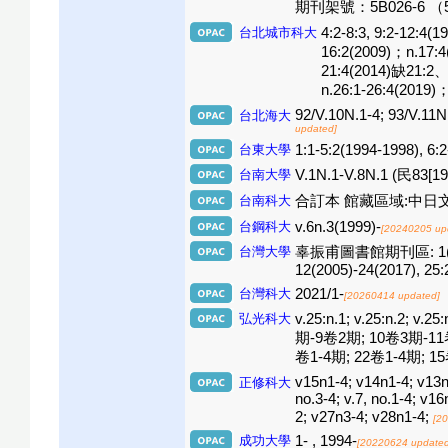
期刊架號：5B026-6 （
台北城市科大
4:2-8:3, 9:2-12:4(
16:2(2009)；n.17:4
21:4(2014)缺21:2、
n.26:1-26:4(2019)；
92/V.10N.1-4; 93/V.11N
台北海大
updated]
台東大學
1:1-5:2(1994-1998), 6
台南大學
V.1N.1-V.8N.1 (民83[19
台南科大
合訂本 館藏區域:中日文過刊區(2
台鋼科大
v.6n.3(1999)-
[20240205 up
台灣大學
辜振甫圖書館期刊區: 1(1994)-4(
12(2005)-24(2017), 25:
台灣科大
2021/1-
[20260414 updated]
弘光科大
v.25:n.1; v.25:n.2; 
期-9卷2期; 10卷3期-11卷
卷1-4期; 22卷1-4期; 15
v15n1-4; v14n1-4; v13n1-
正修科大
no.3-4; v.7, no.1-4; v
2; v27n3-4; v28n1-4;
[2
成功大學
1- , 1994-
[20220624 updated