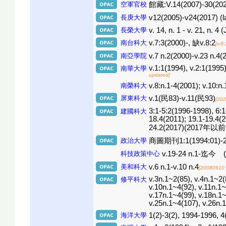
空軍官校
館藏:V.14(2007)-30(202
長庚大學
v12(2005)-v24(2017) (l
長榮大學
v. 14, n. 1 - v. 21, n. 4
南台科大
v.7:3(2000)-, 缺v.8:2
[v.8
南亞學院
v.7 n.2(2000)-v.23 n.4(
v.1:1(1994), v.2:1(1995
南華大學
updated]
南榮科大
v.8:n.1-4(2001); v.10:n.
屏東科大
v.1(民83)-v.11(民93)
[20
3:1-5:2(1996-1998), 6:
建國科大
18.4(2011); 19.1-19.4(2
24.2(2017)(2017年
政治大學
商圖期刊1:1(1994:01)-2:2(
科技政策中心
v.19-24 n.1-迄今 
美和科大
v.6 n.1-v.10 n.4
[20080910 
v.3n.1~2(85), v.4n.1~2(
修平科大
v.10n.1~4(92), v.11n.1~
v.17n.1~4(99), v.18n.1~
v.25n.1~4(107), v.26n.
海洋大學
1(2)-3(2), 1994-1996, 4