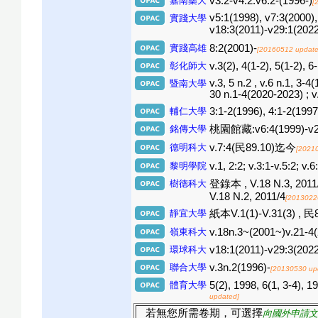
嘉南藥大
v3:2-v4:2.v6:2-(1996-)
[
v5:1(1998), v7:3(2000)
實踐大學
v18:3(2011)-v29:1(20
實踐高雄
8:2(2001)-
[20160512 update
彰化師大
v.3(2), 4(1-2), 5(1-2), 6
v.3, 5 n.2 , v.6 n.1, 3-
暨南大學
30 n.1-4(2020-2023) ; 
輔仁大學
3:1-2(1996), 4:1-2(1997
銘傳大學
桃園館藏:v6:4(1999)-v28
德明科大
v.7:4(民89.10)迄今
[2021
黎明學院
v.1, 2:2; v.3:1-v.5:2; v.
樹德科大
登錄本 , V.18 N.3, 2011/7
V.18 N.2, 2011/4
[2013022
靜宜大學
紙本V.1(1)-V.31(3) , 民
嶺東科大
v.18n.3~(2001~)v.21-4
環球科大
v18:1(2011)-v29:3(202
聯合大學
v.3n.2(1996)-
[20130530 up
體育大學
5(2), 1998, 6(1, 3-4),
updated]
若無您所需卷期，可選擇
向國外申請文