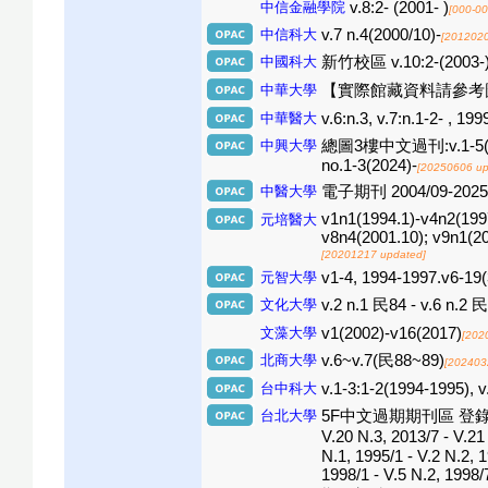
中信金融學院
v.8:2- (2001- )
[000-0
中信科大
v.7 n.4(2000/10)-
[2012020
中國科大
新竹校區 v.10:2-(2003-
中華大學
【實際館藏資料請參考
中華醫大
v.6:n.3, v.7:n.1-2- , 199
中興大學
總圖3樓中文過刊:v.1-5(1-2)(1
no.1-3(2024)-
[20250606 up
中醫大學
電子期刊 2004/09-2025
v1n1(1994.1)-v4n2(1997
元培醫大
v8n4(2001.10); v9n1(
[20201217 updated]
元智大學
v1-4, 1994-1997.v6-19(
文化大學
v.2 n.1 民84 - v.6 n.2 民
文藻大學
v1(2002)-v16(2017)
[202
北商大學
v.6~v.7(民88~89)
[202403
台中科大
v.1-3:1-2(1994-1995), v
台北大學
5F中文過期期刊區 登錄本 館藏區
V.20 N.3, 2013/7 - 
N.1, 1995/1 - V.2 N.2, 
1998/1 - V.5 N.2, 19