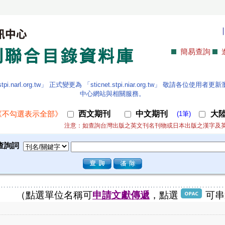
簡易查詢
.narl.org.tw」 正式變更為 「sticnet.stpi.niar.org.tw」 敬請各
中心網站與相關服務。
西文期刊
中文期刊
大
《不勾選表示全部》
(1筆)
注意：如查詢台灣出版之英文刊名刊物或日本出版之漢字及
查詢詞
（點選單位名稱可
申請文獻傳遞
，點選
可串