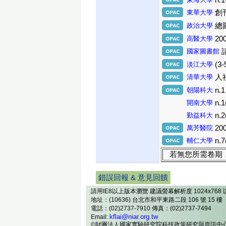
n.1
東華大學
創刊
政治大學
總圖
高醫大學
20
國家圖書館
淡江大學
(3-
清華大學
人社
朝陽科大
n.1
開南大學
n.1
勤益科大
n.2
萬芳醫院
20
輔仁大學
n.7
若無您所需卷期
錯誤回報 & 意見回饋
請用IE8以上版本瀏覽 建議螢幕解析度 1024x768 
地址：(10636) 台北市和平東路二段 106 號 15 樓
電話：(02)2737-7910 傳真：(02)2737-7494
kflai@niar.org.tw
Email:
©財團法人國家實驗研究院科技政策研究與資訊中心 2013 Al