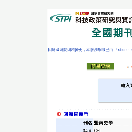
因應國研院網域變更，本服務網域已由 「sticnet.stpi
輸入
刊名
暨南史學
CHI
語文