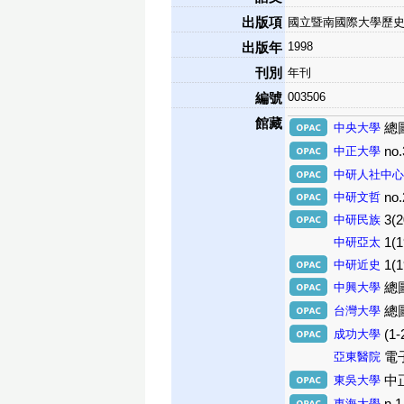
出版項
國立暨南國際大學歷史
1998
出版年
刊別
年刊
003506
編號
館藏
中央大學
總圖
中正大學
no.
中研人社中心
中研文哲
no.
中研民族
3(2
中研亞太
1(1
中研近史
1(1
中興大學
總圖
台灣大學
總圖
成功大學
(1-
亞東醫院
電子
東吳大學
中正
東海大學