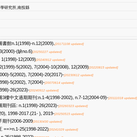
學研究所,南投縣
書館n.1(1998)-n.12(2009).
[20171108 updated]
3(2000)-(缺no.6)
[20250227 updated]
1(1998)-12(2009)
[20240912 updated]
2(1999)-5(2002), 7(2004)-10(2008), 12(2009)
[20220815 updated]
000)-5(2002), 7(2004)-20(2017)-
[20230612 updated]
998)-5(2002), 7(2004)-
[20070614 updated]
998)-26(2023)-
[20240912 updated]
3樓中文過期期刊:n.1-4(1998-2002), n.7-12(2004-09)-
[20111018 updated]
期刊區: n.1(1998)-26(2023)-
[20260323 updated]
20), 1998-2017.(21- ), 2019-
[20250515 updated]
期刊2006-2009
[20130430 updated]
 ==>n.1-25(1998-2022)
[20241029 updated]