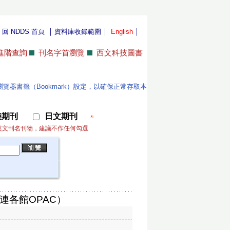
｜
｜
｜
｜
回 NDDS 首頁
資料庫收錄範圍
English
進階查詢
刊名字首瀏覽
西文科技圖書
位使用者更新瀏覽器書籤（Bookmark）設定，以確保正常存取本
陸期刊
日文期刊
英文刊名刊物，建議不作任何勾選
連各館OPAC）