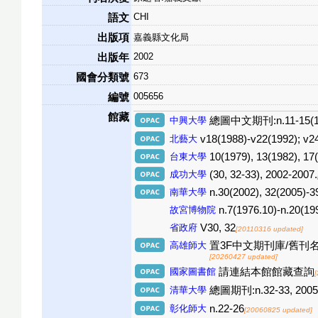
CHI
語文
出版項
嘉義縣文化局
2002
出版年
673
國會分類號
005656
編號
館藏
中興大學
總圖中文期刊:n.11-15(1980
北藝大
v18(1988)-v22(1992); v2
台東大學
10(1979), 13(1982), 1
成功大學
(30, 32-33), 2002-2007.
南華大學
n.30(2002), 32(2005)-3
故宮博物院
n.7(1976.10)-n.20(19
省政府
V30, 32
[20110316 updated]
高雄師大
置3F中文期刊庫/舊刊名:1(1961
[20260427 updated]
國家圖書館
請連結本館館藏查詢
清華大學
總圖期刊:n.32-33, 2005
彰化師大
n.22-26
[20060825 updated]