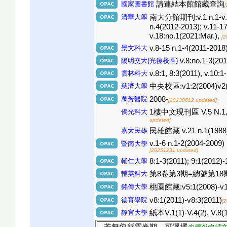
國家圖書館
請連結本館館藏查詢
清華大學
南大分館期刊:v.1 n.1-v.2 n.2
n.4(2012-2013); v.11-
v.18:no.1(2021:Mar.),
[2
景文科大
v.8-15 n.1-4(2011-2018
陽明交大(光復校區)
v.8:no.1-3(201
雲林科大
v.8:1, 8:3(2011), v.10:
慈濟大學
中央校區:v1:2(2004)v2(20
萬芳醫院
2008-
[20230612 updated]
僑光科大
1樓中文現刊區 V.5 N.1, 200
updated]
嘉大民雄
民雄館藏 v.21 n.1(1988)-v
v.1-6 n.1-2(2004-2009) 
暨南大學
[20251231 updated]
輔仁大學
8:1-3(2011); 9:1(2012)-
輔英科大
第8卷第3期=總號第18期
銘傳大學
桃園館藏:v5:1(2008)-v18
德育學院
v8:1(2011)-v8:3(2011)
[
靜宜大學
紙本V.1(1)-V.4(2), V.8(1