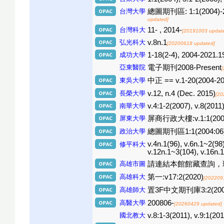
台灣大學
總圖期刊區: 1:1(2004)-2:1
updated]
台灣科大
11- , 2014-
[20191003 updat
弘光科大
v.8n.1
[20200618 updated]
成功大學
1-18(2-4), 2004-2021.1
亞東醫院
電子期刊2008-Present
東吳大學
中正 == v.1-20(2004-20
長榮大學
v.12, n.4 (Dec. 2015)
[20
南華大學
v.4:1-2(2007), v.8(2011
屏東大學
屏商行政大樓:v.1:1(2004)
政治大學
總圖期刊區1:1(2004:06)-
v.4n.1(96), v.6n.1~2(98
修平科大
v.12n.1~3(104), v.16n.
高雄市圖
請連結本館館藏查詢，
高雄科大
第一:v17:2(2020)
[202209
高雄師大
置3F中文期刊庫3:2(2006)
高醫大學
200806-
[20260429 updated]
國北教大
v.8:1-3(2011), v.9:1(201