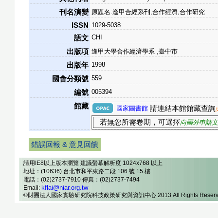
刊名演變
原題名:逢甲合經系刊,合作經濟,合作研究
ISSN
1029-5038
CHI
語文
出版項
逢甲大學合作經濟學系 ,臺中市
1998
出版年
559
國會分類號
005394
編號
館藏
國家圖書館
請連結本館館藏查詢
若無您所需卷期，可選擇
向國外申請文
錯誤回報 & 意見回饋
請用IE8以上版本瀏覽 建議螢幕解析度 1024x768 以上
地址：(10636) 台北市和平東路二段 106 號 15 樓
電話：(02)2737-7910 傳真：(02)2737-7494
kflai@niar.org.tw
Email:
©財團法人國家實驗研究院科技政策研究與資訊中心 2013 All Rights Reserv