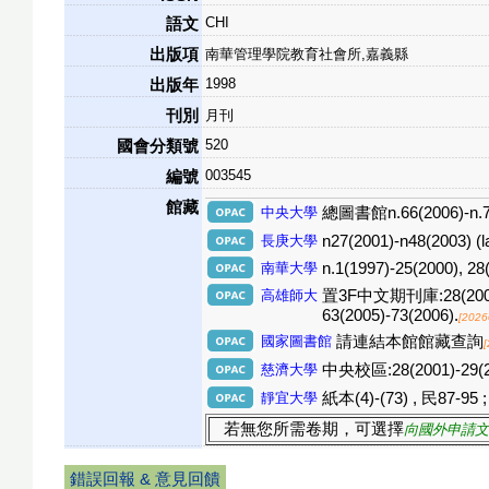
CHI
語文
出版項
南華管理學院教育社會所,嘉義縣
1998
出版年
刊別
月刊
520
國會分類號
003545
編號
館藏
中央大學
總圖書館n.66(2006)-n.73
長庚大學
n27(2001)-n48(2003) (l
南華大學
n.1(1997)-25(2000), 28
高雄師大
置3F中文期刊庫:28(2001)-29
63(2005)-73(2006).
[2026
國家圖書館
請連結本館館藏查詢
慈濟大學
中央校區:28(2001)-29(200
靜宜大學
紙本(4)-(73) , 民87-95 ;
若無您所需卷期，可選擇
向國外申請文
錯誤回報 & 意見回饋