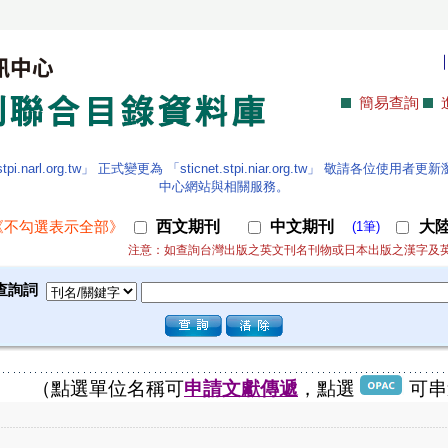
簡易查詢
.narl.org.tw」 正式變更為 「sticnet.stpi.niar.org.tw」 敬請各
中心網站與相關服務。
西文期刊
中文期刊
大
《不勾選表示全部》
(1筆)
注意：如查詢台灣出版之英文刊名刊物或日本出版之漢字及
查詢詞
（點選單位名稱可
申請文獻傳遞
，點選
可串