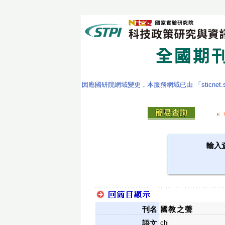
因應國研院網域變更，本服務網域已由 「sticnet.stpi
輸入
刊名
國教之聲
chi
語文