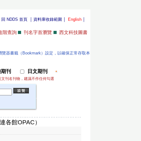
｜
｜
｜
｜
回 NDDS 首頁
資料庫收錄範圍
English
進階查詢
刊名字首瀏覽
西文科技圖書
位使用者更新瀏覽器書籤（Bookmark）設定，以確保正常存取本
陸期刊
日文期刊
英文刊名刊物，建議不作任何勾選
連各館OPAC）