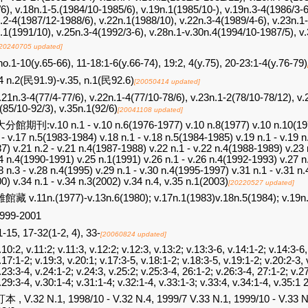
6), v.18n.1-5.(1984/10-1985/6), v.19n.1(1985/10-), v.19n.3-4(1986/3-6
.2-4(1987/12-1988/6), v.22n.1(1988/10), v.22n.3-4(1989/4-6), v.23n.1
.1(1991/10), v.25n.3-4(1992/3-6), v.28n.1-v.30n.4(1994/10-1987/5)
[20240705 updated]
no.1-10(y.65-66), 11-18:1-6(y.66-74), 19:2, 4(y.75), 20-23:1-4(y.76-79)
4 n.2(民91.9)-v.35, n.1(民92.6)
[20050414 updated]
.21n.3-4(77/4-77/6), v.22n.1-4(77/10-78/6), v.23n.1-2(78/10-78/12), v.
(85/10-92/3), v.35n.1(92/6)
[20041108 updated]
館期刊:v.10 n.1 - v.10 n.6(1976-1977) v.10 n.8(1977) v.10 n.10(1977)
 - v.17 n.5(1983-1984) v.18 n.1 - v.18 n.5(1984-1985) v.19 n.1 - v.19 
7) v.21 n.2 - v.21 n.4(1987-1988) v.22 n.1 - v.22 n.4(1988-1989) v.23 
4 n.4(1990-1991) v.25 n.1(1991) v.26 n.1 - v.26 n.4(1992-1993) v.27 n
8 n.3 - v.28 n.4(1995) v.29 n.1 - v.30 n.4(1995-1997) v.31 n.1 - v.31 n
0) v.34 n.1 - v.34 n.3(2002) v.34 n.4, v.35 n.1(2003)
[20220527 updated]
藏 v.11n.(1977)-v.13n.6(1980); v.17n.1(1983)v.18n.5(1984); v.19n.
999-2001
1-15, 17-32(1-2, 4), 33-
[20060824 updated]
.10:2, v.11:2; v.11:3, v.12:2; v.12:3, v.13:2; v.13:3-6, v.14:1-2; v.14:3-6
.17:1-2; v.19:3, v.20:1; v.17:3-5, v.18:1-2; v.18:3-5, v.19:1-2; v.20:2-3, 
.23:3-4, v.24:1-2; v.24:3, v.25:2; v.25:3-4, 26:1-2; v.26:3-4, 27:1-2; v.2
.29:3-4, v.30:1-4; v.31:1-4; v.32:1-4, v.33:1-3; v.33:4, v.34:1-4, v.35:
 , V.32 N.1, 1998/10 - V.32 N.4, 1999/7 V.33 N.1, 1999/10 - V.33 N