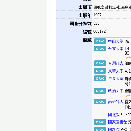
出版項
國教之聲雜誌社,臺東
1967
出版年
523
國會分類號
003172
編號
館藏
中山大學
29:
14:
台東大學
30:
upda
台灣師大
總館:
東華大學
V.1
屏東大學
屏商行
5(1
政治大學
總圖期
upda
高雄師大
置3
刊:1
國北教大
v.1
國家圖書館
國教院
合訂本-v