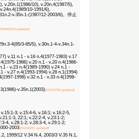
), v.20n.1(1986/10), v.20n.4(1987/5),
-v.24n.4(1989/10-1991/6),
, v.31n.2-v.35n.1-(1987/12-2003/6)。停止
[20040918 updated]
29n.3-4(85/3-85/5), v.30n.1-4-v.34n.1-
 v.11 n.1 - v.16 n.4(1977-1983) v.17
n.4(1975-1986) v.20 n.1 - v.20 n.4(1986-
n.1 - v.23 n.4(1989-1990) v.24 n.1 -
.1 - v.27 n.4(1993-1994) v.28 n.1(1994)
.4(1997-1998) v.32 n.1 - v.33 n.4(1998-
3(1986)-v.35n.1(2003)
[20110706 updated]
, v.15:1-3; v.15:4-6, v.16:1; v.16:2-5,
v.21:1-3, 22:1; v.22:2-4, v.23:1-2;
7:3-4, v.28:1-2; v.28:3-4, v.29:1-2;
1 2000-2003
[20140401 updated]
.2, 1999/12 V.34 N.4, 2003/3 V.35 N.1,