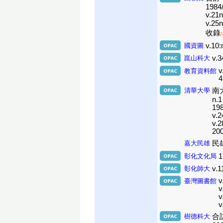
1984/
v.21n
v.25n
收錄
國資圖
v.10:
崑山科大
v.3
v
教育資料館
4
清華大學
南大分
n.1
198
v.2
v.2
200
嘉大民雄
民雄館
彰化文化局
1
彰化師大
v.1
v
臺灣圖書館
v
v
v
樹德科大
合訂本