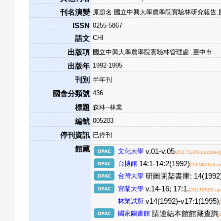
刊名演變
原題名:國立中興大學農學院實驗林研究報告
ISSN
0255-5867
CHI
語文
出版項
國立中興大學農學院實驗林管理處 ,臺中市
1992-1995
出版年
刊別
半年刊
436
國會分類號
標題
森林--林業
005203
編號
停刊資訊
已停刊
館藏
文化大學
v.01-v.05
[20171106 updated
台博館
14:1-14:2(1992)
[20240913 u
台灣大學
研圖閉架書庫: 14(1992)-
宜蘭大學
v.14-16; 17:1.
[20110909 up
林業試所
v14(1992)-v17:1(1995)
國家圖書館
請連結本館館藏查詢