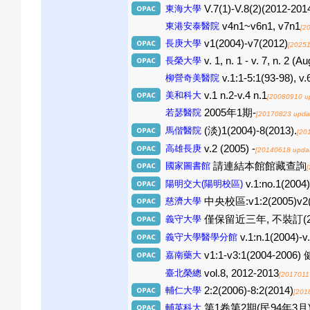
東海大學
V.7(1)-V.8(2)(2012-201
東港安泰醫院
v4n1~v6n1, v7n1
[2
長庚大學
v1(2004)-v7(2012)
[20251
長榮大學
v. 1, n. 1 - v. 7, n. 2 (
柳營奇美醫院
v.1:1-5:1(93-98), v.
美和科大
v.1 n.2-v.4 n.1
[20080910 u
若瑟醫院
2005年1期-
[20170823 upda
馬偕醫院
(淡)1(2004)-8(2013).
[20
高雄長庚
v.2 (2005) -
[20140618 upda
國家圖書館
請連結本館館藏查詢
陽明交大(陽明校區)
v.1:no.1(2004)
慈濟大學
中央校區:v1:2(2005)v2(
義守大學
僅保留近三年, 不裝訂(2
義守大學醫學分館
v.1:n.1(2004)
嘉南藥大
v1:1-v3:1(2004-2006
臺北榮總
vol.8, 2012-2013
[2017011
輔仁大學
2:2(2006)-8:2(2014)
[201
輔英科大
第1卷第2期(民94年3月)