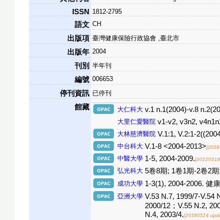
ISSN
1812-2795
CH
語文
出版項
臺灣健康保險行政協會 ,臺北市
2004
出版年
刊別
半年刊
006653
編號
停刊資訊
已停刊
館藏
大仁科大
v.1 n.1(2004)-v.8 n.2(2
大里仁愛醫院
v1-v2, v3n2, v4n1n
大林慈濟醫院
V.1:1, V.2:1-2((200
中台科大
V.1-8 <2004-2013>
[2016
中醫大學
1-5, 2004-2009.
[20220518
弘光科大
5卷8期; 1卷1期-2卷2期;
成功大學
1-3(1), 2004-2006. 
亞洲大學
V.53 N.7, 1999/7-V.54 
2000/12；V.55 N.2, 200
N.4, 2003/4.
[20180524 upd