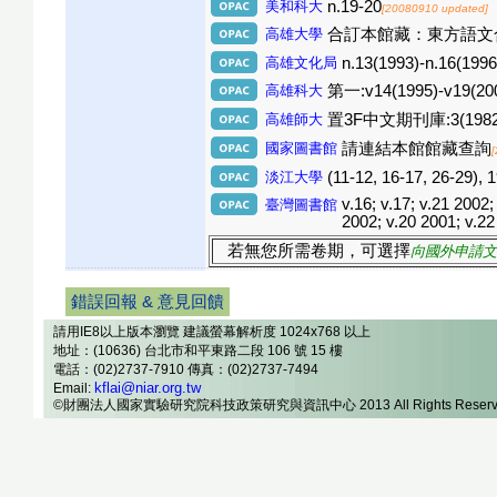
美和科大
n.19-20
[20080910 updated]
高雄大學
合訂本館藏：東方語文合訂本期刊區
高雄文化局
n.13(1993)-n.16(1996
高雄科大
第一:v14(1995)-v19(200
高雄師大
置3F中文期刊庫:3(1982)-5(1
國家圖書館
請連結本館館藏查詢
淡江大學
(11-12, 16-17, 26-29), 
v.16; v.17; v.21 2002;
臺灣圖書館
2002; v.20 2001; v.22 
若無您所需卷期，可選擇
向國外申請文
錯誤回報 & 意見回饋
請用IE8以上版本瀏覽 建議螢幕解析度 1024x768 以上
地址：(10636) 台北市和平東路二段 106 號 15 樓
電話：(02)2737-7910 傳真：(02)2737-7494
kflai@niar.org.tw
Email:
©財團法人國家實驗研究院科技政策研究與資訊中心 2013 All Rights Reserv