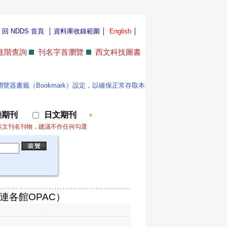
｜
｜
｜
｜
回 NDDS 首頁
資料庫收錄範圍
English
進階查詢
刊名字首瀏覽
西文科技圖書
位使用者更新瀏覽器書籤（Bookmark）設定，以確保正常存取本
陸期刊
日文期刊
英文刊名刊物，建議不作任何勾選
連各館OPAC）