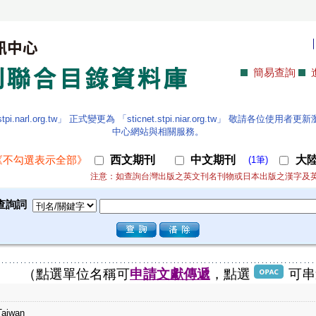
簡易查詢
.narl.org.tw」 正式變更為 「sticnet.stpi.niar.org.tw」 敬請各
中心網站與相關服務。
西文期刊
中文期刊
大
《不勾選表示全部》
(1筆)
注意：如查詢台灣出版之英文刊名刊物或日本出版之漢字及
查詢詞
（點選單位名稱可
申請文獻傳遞
，點選
可串
Taiwan