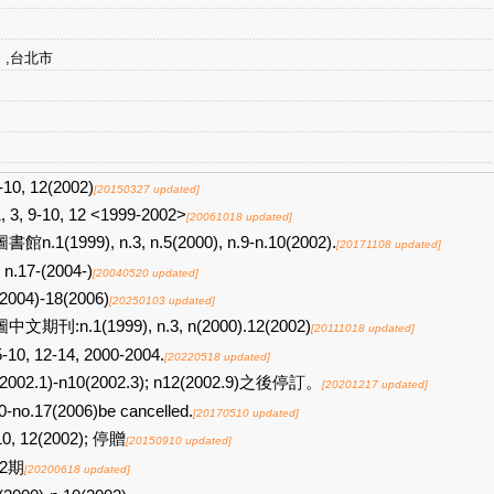
 ,台北市
-10, 12(2002)
[20150327 updated]
, 3, 9-10, 12 <1999-2002>
[20061018 updated]
館n.1(1999), n.3, n.5(2000), n.9-n.10(2002).
[20171108 updated]
n.17-(2004-)
[20040520 updated]
2004)-18(2006)
[20250103 updated]
中文期刊:n.1(1999), n.3, n(2000).12(2002)
[20111018 updated]
5-10, 12-14, 2000-2004.
[20220518 updated]
(2002.1)-n10(2002.3); n12(2002.9)之後停訂。
[20201217 updated]
0-no.17(2006)be cancelled.
[20170510 updated]
10, 12(2002); 停贈
[20150910 updated]
12期
[20200618 updated]