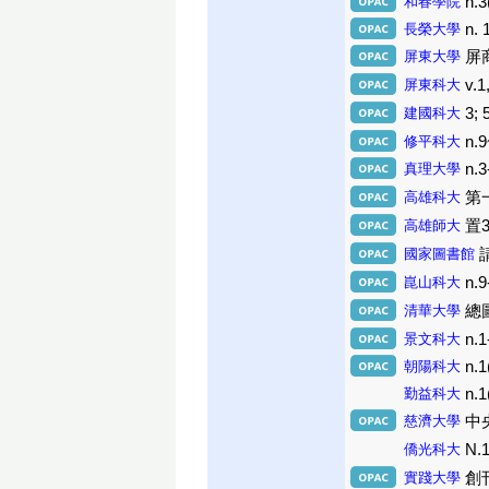
和春學院
n.3
長榮大學
n. 
屏東大學
屏商
屏東科大
v.1
建國科大
3; 
修平科大
n.9
真理大學
n.3
高雄科大
第一
高雄師大
置3
國家圖書館
崑山科大
n.9
清華大學
總圖期
景文科大
n.1
朝陽科大
n.1
勤益科大
n.1
慈濟大學
中央
僑光科大
N.1
實踐大學
創刊