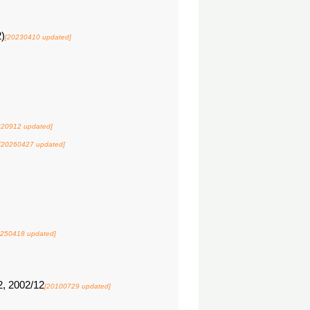
)
[20230410 updated]
220912 updated]
[20260427 updated]
0250418 updated]
, 2002/12
[20100729 updated]