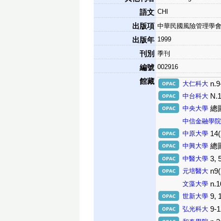
CHI
語文
出版項
中華民國風險管理學會
1999
出版年
刊別
季刊
002916
編號
館藏
大仁科大
n.9
中台科大
N.1
中央大學
總圖書
中信金融學院
中原大學
14(
中興大學
總圖
中醫大學
3, 
元培醫大
n9
文藻大學
n.1
世新大學
9, 
弘光科大
9-