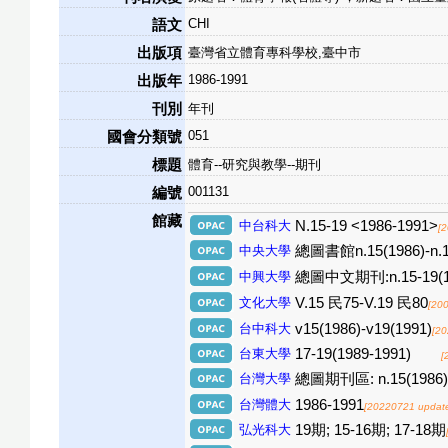
CHI
語文
出版項
臺灣省立體育專科學校,臺中市
1986-1991
出版年
刊別
年刊
051
國會分類號
標題
體育--研究與教學--期刊
001131
編號
館藏
中台科大
N.15-19 <1986-1991>
[
中央大學
總圖書館n.15(1986)-n.19
中興大學
總圖中文期刊:n.15-19
文化大學
V.15 民75-V.19 民80
[20
台中科大
v15(1986)-v19(1991)
[20
台東大學
17-19(1989-1991)
[
台灣大學
總圖期刊區: n.15(1986)-
台灣體大
1986-1991
[20220721 updat
弘光科大
19期; 15-16期; 17-18期