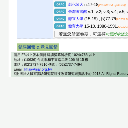
彰化師大
n.17-18
[20060824 updated]
臺灣圖書館
v.1; v.2; v.3; v.4; v.5; 
靜宜大學
(15-19) , 民77-79
[202511
體育大學
15-19, 1986-1991.
[20120
若無您所需卷期，可選擇
向國外申請文
錯誤回報 & 意見回饋
請用IE8以上版本瀏覽 建議螢幕解析度 1024x768 以上
地址：(10636) 台北市和平東路二段 106 號 15 樓
電話：(02)2737-7910 傳真：(02)2737-7494
kflai@niar.org.tw
Email:
©財團法人國家實驗研究院科技政策研究與資訊中心 2013 All Rights Reserv