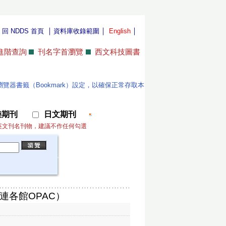
｜
｜
｜
｜
回 NDDS 首頁
資料庫收錄範圍
English
進階查詢
刊名字首瀏覽
西文科技圖書
位使用者更新瀏覽器書籤（Bookmark）設定，以確保正常存取本
陸期刊
日文期刊
英文刊名刊物，建議不作任何勾選
連各館OPAC）