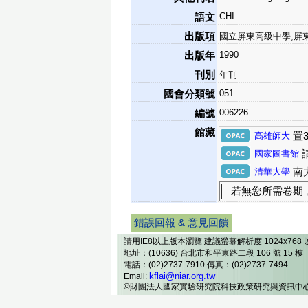
CHI
語文
出版項
國立屏東高級中學,屏
1990
出版年
刊別
年刊
051
國會分類號
006226
編號
館藏
高雄師大
置3
國家圖書館
清華大學
南大
若無您所需卷期
錯誤回報 & 意見回饋
請用IE8以上版本瀏覽 建議螢幕解析度 1024x768 
地址：(10636) 台北市和平東路二段 106 號 15 樓
電話：(02)2737-7910 傳真：(02)2737-7494
kflai@niar.org.tw
Email:
©財團法人國家實驗研究院科技政策研究與資訊中心 2013 Al