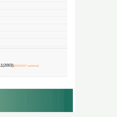
1(2003)
[20220527 updated]