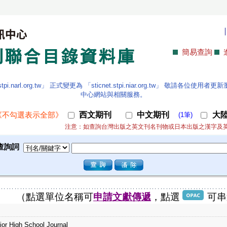
簡易查詢
.narl.org.tw」 正式變更為 「sticnet.stpi.niar.org.tw」 敬請各
中心網站與相關服務。
西文期刊
中文期刊
大
《不勾選表示全部》
(1筆)
注意：如查詢台灣出版之英文刊名刊物或日本出版之漢字及
查詢詞
（點選單位名稱可
申請文獻傳遞
，點選
可串
ior High School Journal