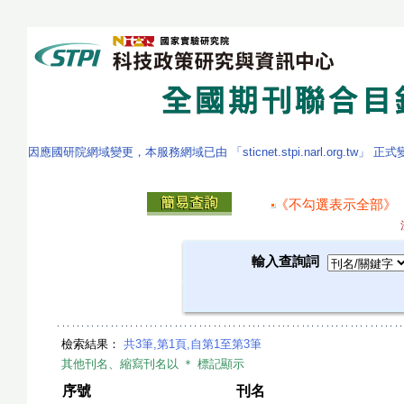
因應國研院網域變更，本服務網域已由 「sticnet.stpi.narl.org.tw」 正
《不勾選表示全部》
輸入查詢詞
檢索結果：
共3筆,第1頁,自第1至第3筆
其他刊名、縮寫刊名以 ＊ 標記顯示
序號
刊名