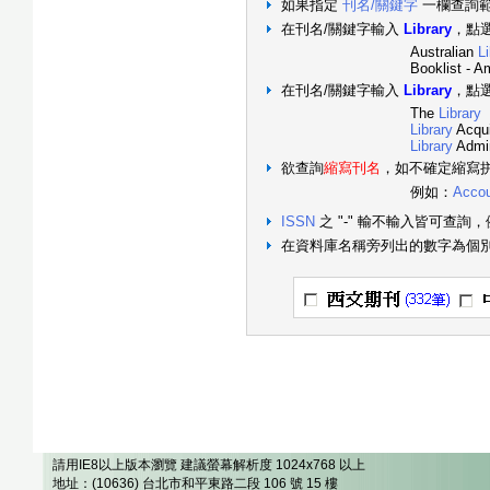
如果指定
刊名/關鍵字
一欄查詢
在刊名/關鍵字輸入
Library
，點
Australian
L
Booklist - Amer
在刊名/關鍵字輸入
Library
，點
The
Library
Library
Acqui
Library
Admin
欲查詢
縮寫刊名
，如不確定縮寫
例如：
Accou
ISSN
之 "-" 輸不輸入皆可查詢，
在資料庫名稱旁列出的數字為個
請用IE8以上版本瀏覽 建議螢幕解析度 1024x768 以上
地址：(10636) 台北市和平東路二段 106 號 15 樓