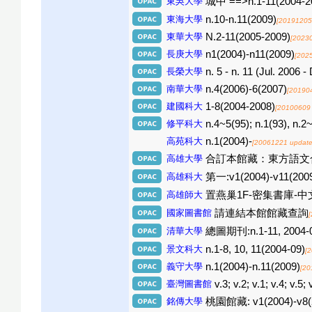
東吳大學
城中 ==>n.1-11(2004-2
東海大學
n.10-n.11(2009)
[20191205
東華大學
N.2-11(2005-2009)
[2023
長庚大學
n1(2004)-n11(2009)
[202
長榮大學
n. 5 - n. 11 (Jul. 2006 
南華大學
n.4(2006)-6(2007)
[20190
建國科大
1-8(2004-2008)
[20100609
修平科大
n.4~5(95); n.1(93), n.2
高苑科大
n.1(2004)-
[20061221 update
高雄大學
合訂本館藏：東方語文合訂本期
高雄科大
第一:v1(2004)-v11(2009
高雄師大
置燕巢1F-密集書庫-中文過刊
國家圖書館
請連結本館館藏查詢
清華大學
總圖期刊:n.1-11, 20
景文科大
n.1-8, 10, 11(2004-09)
[
義守大學
n.1(2004)-n.11(2009)
[20
臺灣圖書館
v.3; v.2; v.1; v.4; v.5; 
銘傳大學
桃園館藏: v1(2004)-v8(20