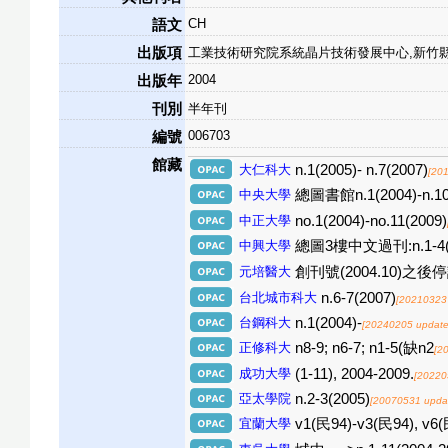
CH
語文
出版項
工業技術研究院系統晶片技術發展中心,新竹
2004
出版年
刊別
半年刊
006703
編號
館藏
大仁科大
n.1(2005)- n.7(2007)
[20
中央大學
總圖書館n.1(2004)-n.10(
中正大學
no.1(2004)-no.11(2009)
中興大學
總圖3樓中文過刊:n.1-4(200
元培醫大
創刊號(2004.10)之後
台北城市科大
n.6-7(2007)
[20210323
台鋼科大
n.1(2004)-
[20240205 update
正修科大
n8-9; n6-7; n1-5(缺n2
[2
成功大學
(1-11), 2004-2009.
[20220
亞太學院
n.2-3(2005)
[20070531 upda
宜蘭大學
v1(民94)-v3(民94), v6