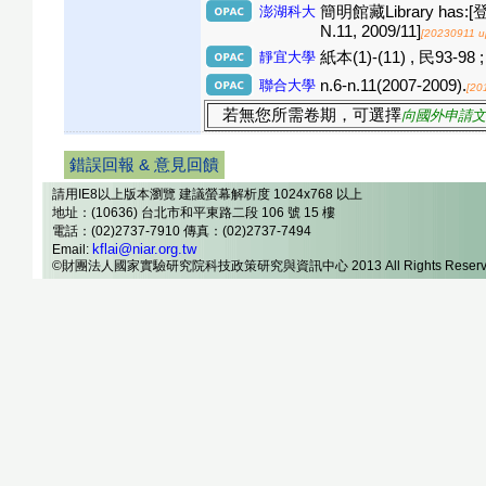
澎湖科大
簡明館藏Library has:[登錄
N.11, 2009/11]
[20230911 u
靜宜大學
紙本(1)-(11) , 民93-98 ;
聯合大學
n.6-n.11(2007-2009).
[20
若無您所需卷期，可選擇
向國外申請文
錯誤回報 & 意見回饋
請用IE8以上版本瀏覽 建議螢幕解析度 1024x768 以上
地址：(10636) 台北市和平東路二段 106 號 15 樓
電話：(02)2737-7910 傳真：(02)2737-7494
kflai@niar.org.tw
Email:
©財團法人國家實驗研究院科技政策研究與資訊中心 2013 All Rights Reserv