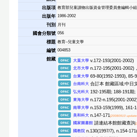
出版項
教育部兒童讀物出版資金管理委員會編輯小組
1986-2002
出版年
刊別
月刊
056
國會分類號
標題
教育--兒童文學
004853
編號
館藏
大葉大學
v.172-193(2001-2002)
北市大學
n.172-195(2001-2002
台東大學
69-80(1992-1993), 85-
台南科大
合訂本 館藏區域:中日文過刊區(2
弘光科大
192-195期; 188-191期;
東海大學
n.172-n.195(2001-2002
南華大學
n.153-159(1999), 161-
美和科大
n.147-171
[20080910 update
國家圖書館
請連結本館館藏查詢
國教院
n.130(1997/7), n.154-1