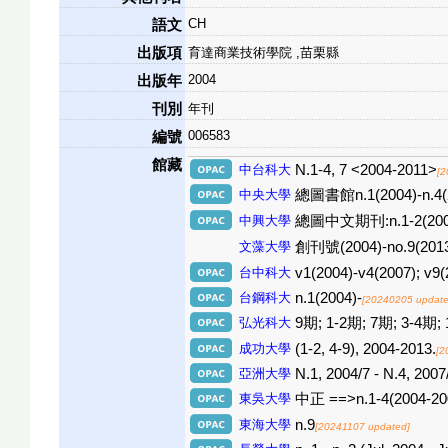
CH
語文
出版項
育達商業技術學院 ,苗栗縣
2004
出版年
刊別
年刊
006583
編號
館藏
中台科大
N.1-4, 7 <2004-2011>
[2
中央大學
總圖書館n.1(2004)-n.4(2
中興大學
總圖中文期刊:n.1-2(2004
文藻大學
創刊號(2004)-no.9(2013)
台中科大
v1(2004)-v4(2007); v9(
台鋼科大
n.1(2004)-
[20240205 update
弘光科大
9期; 1-2期; 7期; 3-4期;
成功大學
(1-2, 4-9), 2004-2013.
[2
亞洲大學
N.1, 2004/7 - N.4, 2007
東吳大學
中正 ==>n.1-4(2004-20
東海大學
n.9
[20241107 updated]