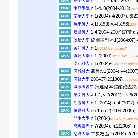
長榮大學
n. 1 - n. 2 (Jul. 2004 - J
南亞學院
n.1-4, 9(2004-2013)
[201
南華大學
n.1(2004)-4(2007), 6(
屏東科大
v.1(民93)-v.4(民96)
[2024
建國科大
1-4(2004-2007)(註銷);
政治大學
總圖期刊區1(2004:07)-4(
美和科大
n.1
[20080910 updated]
真理大學
n.1-(2004)-
[20081027 updat
高苑科大
n.1(2004)-
[20070517 update
高雄科大
燕巢:v1(2004)-v4(2007
高醫大學
200407-201307
[20260429
國家圖書館
請連結本館館藏查詢
景文科大
v.1-4, v.7(2011)，v.9(2
朝陽科大
n.1 (2004)- n.4 (2007); 
華夏科大
no.1-no.2(2004-2005), 
開南大學
n.1(2004)
[20041101 updated
慈惠護專
n.7(2004), n.2(2005), n
慈濟大學
中央校區:1(2004)-2(200