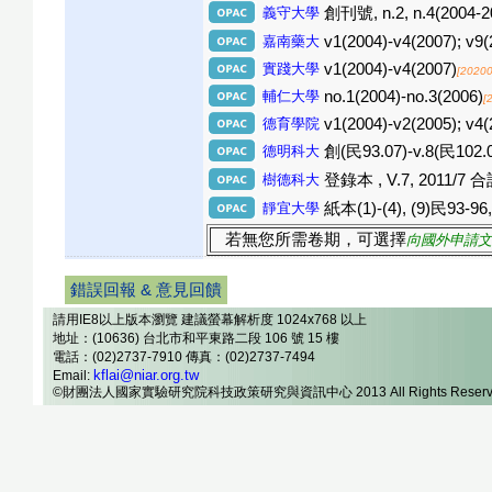
義守大學
創刊號, n.2, n.4(2004-2
嘉南藥大
v1(2004)-v4(2007); v9(
實踐大學
v1(2004)-v4(2007)
[20200
輔仁大學
no.1(2004)-no.3(2006)
[
德育學院
v1(2004)-v2(2005); v4(
德明科大
創(民93.07)-v.8(民102.
樹德科大
登錄本 , V.7, 2011/7 合訂
靜宜大學
紙本(1)-(4), (9)民93-96,
若無您所需卷期，可選擇
向國外申請文
錯誤回報 & 意見回饋
請用IE8以上版本瀏覽 建議螢幕解析度 1024x768 以上
地址：(10636) 台北市和平東路二段 106 號 15 樓
電話：(02)2737-7910 傳真：(02)2737-7494
kflai@niar.org.tw
Email:
©財團法人國家實驗研究院科技政策研究與資訊中心 2013 All Rights Reserv