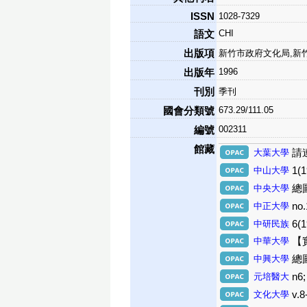
ISSN
1028-7329
CHI
語文
出版項
新竹市政府文化局,新
1996
出版年
刊別
季刊
673.29/111.05
國會分類號
002311
編號
館藏
大葉大學
請
中山大學
1(
中央大學
總圖
中正大學
no.
中研民族
6(1
中華大學
【
中興大學
總圖
元培醫大
n6
文化大學
v.8