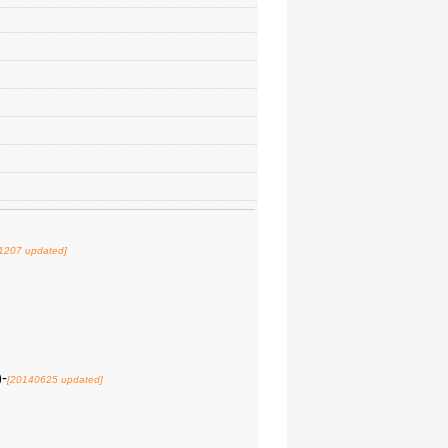
1207 updated]
-
[20140625 updated]