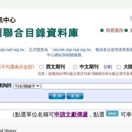
簡易查詢
.narl.org.tw」 正式變更為 「sticnet.stpi.niar.org.tw」 敬請各
中心網站與相關服務。
西文期刊
中文期刊
大
《不勾選表示全部》
(1筆)
注意：如查詢台灣出版之英文刊名刊物或日本出版之漢字及
查詢詞
（點選單位名稱可
申請文獻傳遞
，點選
可串
of History