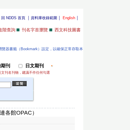
｜
｜
｜
｜
回 NDDS 首頁
資料庫收錄範圍
English
進階查詢
刊名字首瀏覽
西文科技圖書
位使用者更新瀏覽器書籤（Bookmark）設定，以確保正常存取本
陸期刊
日文期刊
英文刊名刊物，建議不作任何勾選
連各館OPAC）