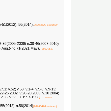
(2012), 56(2014).
[20260427 updated]
36(2005-2006) n.38-46(2007-2010)
Aug.)-no.71(2021:May),
[20220527
v.51; v.52; v.53; v.1-4; v.5-8; v.9-13;
.22-25 2002; v.26-28 2003; v.30 2004;
; v.35; v.3-5, 7 1997-1998
[20140401
.55(2013)-n.56(2014)
[20160810 updated]