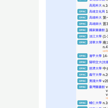
高苑科大
n.1
高雄文化局
1
高雄科大
第一
高雄師大
置3
國家圖書館
淡江大學
(1-
清華大學
南大
n.
upda
逢甲大學
14-
陽明交大(光
慈濟大學
中央
義守大學
n.2
實踐大學
v28
v
臺灣圖書館
v
v
u
輔仁大學
n.1