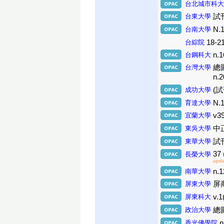
台北城市科大
台東大學
試刊
台南大學
N.1
台綜院
18-21
台鋼科大
n.1
台灣大學
總
n.2
成功大學
(試
育達大學
N.1
宜蘭大學
v3
東吳大學
中
東華大學
試刊號
37 
長榮大學
upda
南華大學
n.1
屏東大學
屏商
屏東科大
v.1
政治大學
總圖
香光佛學院
n