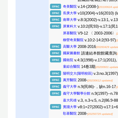
奇美醫院
v.14-(2008-)
[20100624 upd
長庚大學
v10(2004)-v16(2010) (l
南華大學
v.8:3(2002)-v.13:1, v.13
屏東科大
v.10:2(民93)-v.17:1(民1
屏基醫院
V9-12 〈 2003-2006〉
[
柳營奇美醫院
v.10:2-14:2(93-97)
[
高醫大學
2008-2016
[20260429 updat
國家圖書館
請連結本館館藏查詢
國衛院
v.4:3(1998)-v.17:1(2011), 
童綜合醫院
14卷3期
[20200601 update
陽明交大(陽明校區)
v.3:no.3(1997)
萬芳醫院
2008-
[20230612 updated]
義守大學
n.9(民86)-，缺n.16-17
[
義守大學醫學分館
n.9(1997)--n.
嘉大民雄
v.3, n.3-v.5, n.2(86.9-88
實踐大學
v8:1=27(2002)-v17:1=6
彰基醫院
2008-
[20250729 updated]