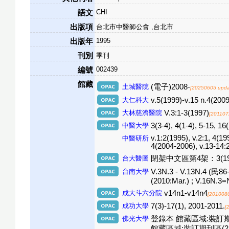
CHI
語文
出版項
台北市中醫師公會 ,台北市
1995
出版年
刊別
季刊
002439
編號
館藏
土城醫院
(電子)2008-
[20250605 upda
大仁科大
v.5(1999)-v.15 n.4(2009
大林慈濟醫院
V.3:1-3(1997)
[201107
中醫大學
3(3-4), 4(1-4), 5-15, 16
v.1:2(1995), v.2:1, 4(19
中醫研所
4(2004-2006), v.13-14:2
台大醫圖
閉架中文區第4架：3(1997)-1
台南大學
V.3N.3 - V.13N.4 (民86-
(2010:Mar.) ; V.16N.3=
成大斗六分院
v14n1-v14n4
[201008
成功大學
7(3)-17(1), 2001-2011.
[
佛光大學
登錄本 館藏區域:裝訂期刊區(2F) 
館藏區域:裝訂期刊區(2F) V.7 N