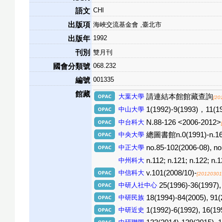
CHI
語文
出版項
海峽交流基金會 ,臺北市
1992
出版年
刊別
雙月刊
068.232
國會分類號
001335
編號
館藏
大葉大學
請連結本館館藏查詢
[20
中山大學
1(1992)-9(1993)，11(1
中台科大
N.88-126 <2006-2012>
中央大學
總圖書館n.0(1991)-n.162
中正大學
no.85-102(2006-08),
中州科大
n.112; n.121; n.122; n.1
中信科大
v.101(2008/10)-
[20120301
中研人社中心
25(1996)-36(1997),
中研民族
18(1994)-84(2005), 91(
中研近史
1(1992)-6(1992), 16(19