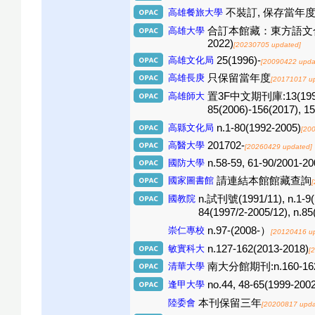
高雄餐旅大學
不裝訂, 保存當年度
高雄大學
合訂本館藏：東方語文合訂本期刊區
2022)
[20230705 updated]
高雄文化局
25(1996)-
[20090422 upda
高雄長庚
只保留當年度
[20171017 u
高雄師大
置3F中文期刊庫:13(1994), 1
85(2006)-156(2017
高縣文化局
n.1-80(1992-2005)
[20
高醫大學
201702-
[20260429 updated]
國防大學
n.58-59, 61-90/2001-2
國家圖書館
請連結本館館藏查詢
國教院
n.試刊號(1991/11), n.1-9(19
84(1997/2-2005/12), n.
崇仁專校
n.97-(2008-）
[20120416 u
敏實科大
n.127-162(2013-2018)
[
清華大學
南大分館期刊:n.160-162
逢甲大學
no.44, 48-65(1999-2002
陸委會
本刊保留三年
[20200817 upda