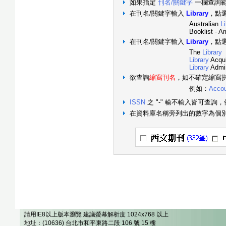
如果指定
刊名/關鍵字
一欄查詢
在刊名/關鍵字輸入
Library
，點
Australian
L
Booklist - Amer
在刊名/關鍵字輸入
Library
，點
The
Library
Library
Acqui
Library
Admin
欲查詢
縮寫刊名
，如不確定縮寫
例如：
Accou
ISSN
之 "-" 輸不輸入皆可查詢，
在資料庫名稱旁列出的數字為個
請用IE8以上版本瀏覽 建議螢幕解析度 1024x768 以上
地址：(10636) 台北市和平東路二段 106 號 15 樓