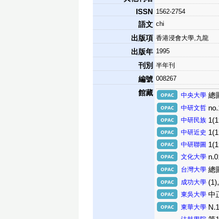
ISSN
1562-2754
chi
語文
出版項
香港浸會大學,九龍
1995
出版年
刊別
半年刊
008267
編號
館藏
中央大學
總圖
中研文哲
no.
中研民族
1(1
中研近史
1(1
中研聯圖
1(1
文化大學
n.0
台灣大學
總圖期
成功大學
(1)
東吳大學
中正
東華大學
N.1