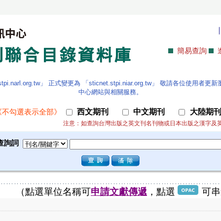
簡易查詢
.narl.org.tw」 正式變更為 「sticnet.stpi.niar.org.tw」 敬請各
中心網站與相關服務。
西文期刊
中文期刊
大陸期
《不勾選表示全部》
注意：如查詢台灣出版之英文刊名刊物或日本出版之漢字及
查詢詞
（點選單位名稱可
申請文獻傳遞
，點選
可串