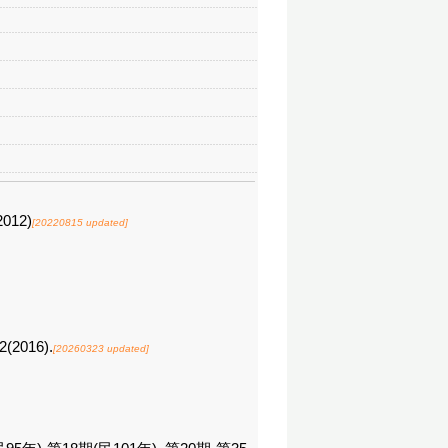
2012)
[20220815 updated]
2(2016).
[20260323 updated]