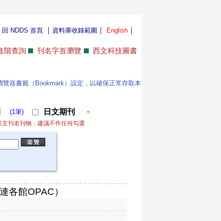
｜
｜
｜
｜
回 NDDS 首頁
資料庫收錄範圍
English
進階查詢
刊名字首瀏覽
西文科技圖書
位使用者更新瀏覽器書籤（Bookmark）設定，以確保正常存取本
刊
日文期刊
(1筆)
英文刊名刊物，建議不作任何勾選
連各館OPAC）