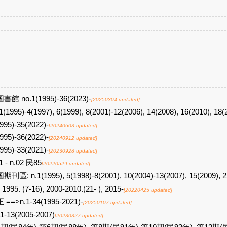
書館 no.1(1995)-36(2023)-
[20250304 updated]
1(1995)-4(1997), 6(1999), 8(2001)-12(2006), 14(2008), 16(2010), 18(
995)-35(2022)-
[20240603 updated]
995)-36(2022)-
[20240912 updated]
995)-33(2021)-
[20230928 updated]
1 - n.02 民85
[20220529 updated]
刊區: n.1(1995), 5(1998)-8(2001), 10(2004)-13(2007), 15(2009), 2
, 1995. (7-16), 2000-2010.(21- ), 2015-
[20220425 updated]
 ==>n.1-34(1995-2021)-
[20250107 updated]
1-13(2005-2007)
[20230327 updated]