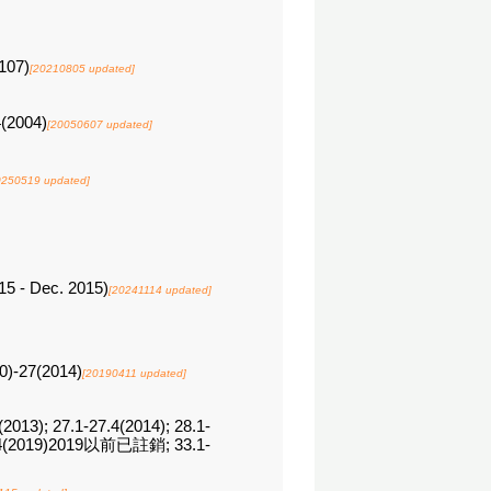
107)
[20210805 updated]
4(2004)
[20050607 updated]
0250519 updated]
2015 - Dec. 2015)
[20241114 updated]
00)-27(2014)
[20190411 updated]
(2013); 27.1-27.4(2014); 28.1-
1-32.4(2019)2019以前已註銷; 33.1-