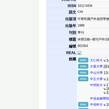
ISSN
1012-5434
CHI
語文
出版項
中華民國戶外遊憩學會
1988
出版年
刊別
季刊
標題
休閒活動--期刊戶外活動
002354
編號
REAL
館藏
大仁科大
v.1
大葉大學
請
中山大學
13
中正大學
v.1
v.1
中州科大
v.2
v.3
中信金融學院
中信科大
v.1