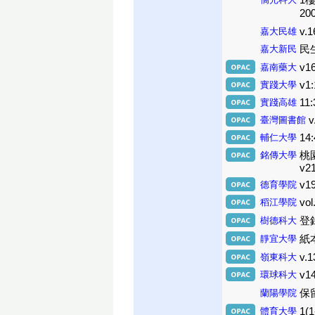
1樓
20
嘉大民雄
v.1
嘉大新民
民生
嘉南藥大
v16
實踐大學
v1:
實踐高雄
11:
臺灣圖書館
v
輔仁大學
14:
銘傳大學
桃園館
v21
德育學院
v19
稻江學院
vol
樹德科大
登錄本
靜宜大學
紙本
嶺東科大
v.1
環球科大
v14
蘭陽學院
保
體育大學
1(1