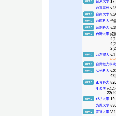
台東大學
17:
台東專校
v28
台南大學
v.2
台南科大
合訂
台鋼科大
v.1
台灣大學
總圖
4(
4(
2(2
台灣體大
v.1
[202
台灣觀光學院
弘光科大
v.3
4期
正修科大
v20
v.1:1
生多所
22(20
成功大學
19-
吳鳳大學
v30
育達大學
V.1