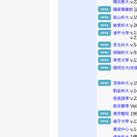
國北教大
v.2
國家圖書館
崑山科大
v.1
敏實科大
v.2
v.1
逢甲大學
v.2
景文科大
v.5
朝陽科大
v.9
華梵大學
v.1
陽明交大(光
雲林科大
v.1
勤益科大
v.1
慈惠護專
v.2
新生醫專
Vol
萬芳醫院
19
義守大學
v.1
農資中心
v.1
僑光科大