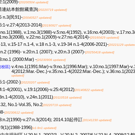
2:1(2009)-
[20200504 updated]
請連結本館館藏查詢
[20220719 updated]
5 n.3(民91)-
[20040527 updated]
6:1-v.27:4(2013-2014)
[20190927 updated]
:no.1(1988), v.1:no.3(1988)-v.5:no.4(1992), v.16:no.4(2003); v.17:no.
1:no.3(2008), v.22:no.1(2009)-v.27:no.4(2014)-
[20160429 updated]
-13, v.15-17 n.1-4, v.18 n.1-3, v.19-34 n.1-4(2006-2021)-
[20221129 update
:n.2 (1996)- v.20:n.1 (2007); v.20:n.3 (2007)-
[20250418 updated]
3:no.1 (2000:Mar) -
[20230906 updated]
v.4:no.1(1991:Mar)-v.9:no.1(1996:Mar); v.10:no.1(1997:Mar)-v.
復校區)
4(2012:Mar.-Dec.)-v.35:no.1-4(2022:Mar.-Dec.); v.36:no.1(2023
updated]
5:1-(2002-)
[20220207 updated]
4:1-4(2001), v.19:1(2006)-v.25:4(2012)
[20140822 updated]
3n.1-4(2010), v.24n.1(2011)
[20110518 updated]
.32, No.1-Vol.35, No.2
[20220719 updated]
88-
[20230612 updated]
3:n.2(1990)-v.27:n.3(2014); 2014.10起停訂
[20141230 updated]
-9(1)(1988-1996)
[v1-9n1 updated]