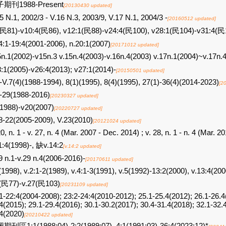
期刊1988-Present
[20130430 updated]
5 N.1, 2002/3 - V.16 N.3, 2003/9, V.17 N.1, 2004/3 -
[20160512 updated]
(民81)-v10:4(民86), v12:1(民88)-v24:4(民100), v28:1(民104)-v31:4(民
4:1-19:4(2001-2006), n.20:1(2007)
[20171012 updated]
n.1(2002)-v15n.3 v.15n.4(2003)-v.16n.4(2003) v.17n.1(2004)~v.17n.
:1(2005)-v26:4(2013); v27:1(2014)-
[20150501 updated]
-V.7(4)(1988-1994), 8(1)(1995), 8(4)(1995), 27(1)-36(4)(2014-2023)
[2
-29(1988-2016)
[20230327 updated]
1988)-v20(2007)
[20220727 updated]
8-22(2005-2009), V.23(2010)
[20121024 updated]
20, n. 1 - v. 27, n. 4 (Mar. 2007 - Dec. 2014) ; v. 28, n. 1 - n. 4 (Mar. 
1:4(1998)-, 缺v.14:2
[v.14:2 updated]
9 n.1-v.29 n.4(2006-2016)-
[20170611 updated]
(1998), v.2:1-2(1989), v.4:1-3(1991), v.5(1992)-13:2(2000), v.13:4(20
1(民77)-v.27(民103)
[20231109 updated]
1-22:4(2004-2008); 23:2-24:4(2010-2012); 25.1-25.4(2012); 26.1-26.4
4(2015); 29.1-29.4(2016); 30.1-30.2(2017); 30.4-31.4(2018); 32.
4(2020)
[20210422 updated]