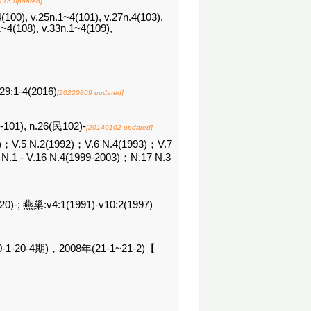
115 updated]
(100), v.25n.1~4(101), v.27n.4(103),
1~4(108), v.33n.1~4(109),
 29:1-4(2016)
[20220809 updated]
9-101), n.26(民102)-
[20140102 updated]
 N.2(1992)；V.6 N.4(1993)；V.7
 N.1 - V.16 N.4(1999-2003)；N.17 N.3
0)-; 燕巢:v4:1(1991)-v10:2(1997)
20-1-20-4期)，2008年(21-1~21-2)【