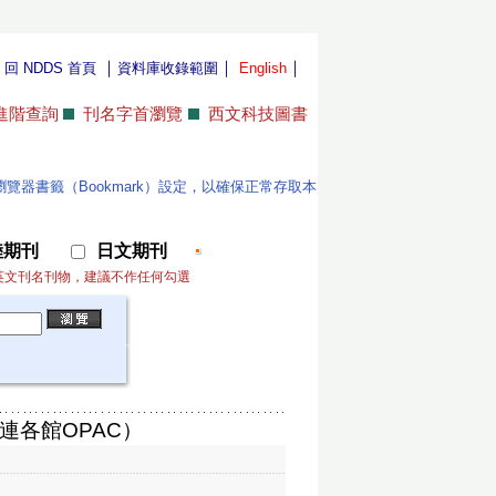
｜
｜
｜
｜
回 NDDS 首頁
資料庫收錄範圍
English
進階查詢
刊名字首瀏覽
西文科技圖書
位使用者更新瀏覽器書籤（Bookmark）設定，以確保正常存取本
陸期刊
日文期刊
英文刊名刊物，建議不作任何勾選
連各館OPAC）