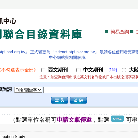
簡易查詢
.narl.org.tw」 正式變更為 「sticnet.stpi.niar.org.tw」 敬請各
中心網站與相關服務。
西文期刊
中文期刊
大
《不勾選表示全部》
(1筆)
注意：如查詢台灣出版之英文刊名刊物或日本出版之漢字及
查詢詞
（點選單位名稱可
申請文獻傳遞
，點選
可串
creation Study