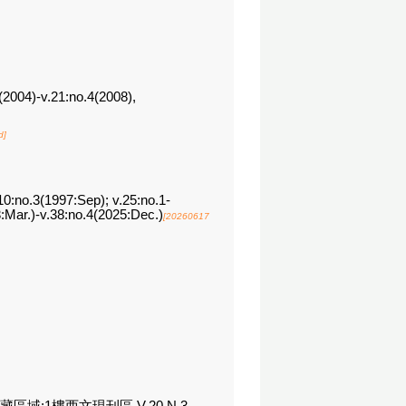
3(2004)-v.21:no.4(2008),
d]
10:no.3(1997:Sep); v.25:no.1-
:Mar.)-v.38:no.4(2025:Dec.)
[20260617