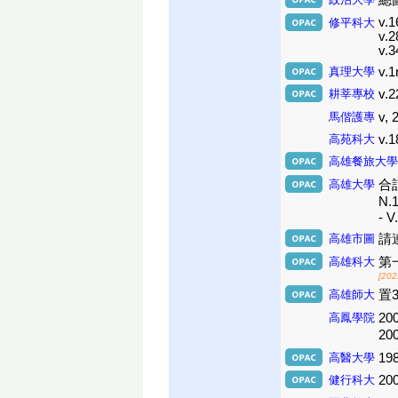
總圖
v.1
修平科大
v.2
v.3
真理大學
v.1
耕莘專校
v.2
馬偕護專
v, 
高苑科大
v.1
高雄餐旅大學
高雄大學
合訂
N.1
- V
高雄市圖
請
高雄科大
第一
[202
高雄師大
置3
高鳳學院
20
2
高醫大學
19
健行科大
200