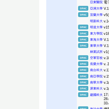
亞東醫院
電子
亞洲大學
V.1
宜蘭大學
v5
明新科大
v.1
明道大學
v15
東方學院
v18
東海大學
V.1
東華大學
V.1
林業試所
v1(
空軍官校
v.1
長榮大學
v. 
南台科大
v.1
南亞學院
v.1
南華大學
v.1
屏東科大
v.
17:
建國科大
28.
33.
政治大學