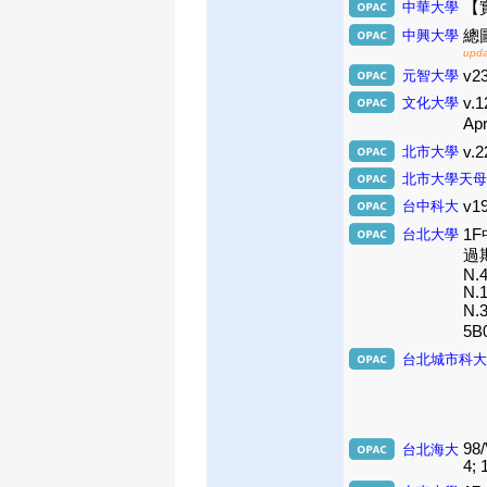
中華大學
【
中興大學
總圖3
upda
元智大學
v23
文化大學
v.1
Apr
北市大學
v.2
北市大學天母
台中科大
v1
台北大學
1F
過期期
N.4
N.1
N.
5B
台北城市科大
98/
台北海大
4; 