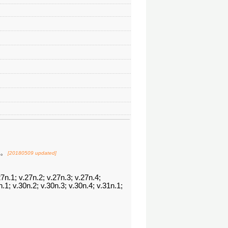
覽。
[20180509 updated]
27n.1; v.27n.2; v.27n.3; v.27n.4;
n.1; v.30n.2; v.30n.3; v.30n.4; v.31n.1;