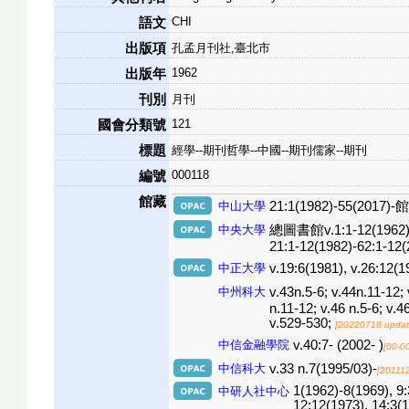
CHI
語文
出版項
孔孟月刊社,臺北市
1962
出版年
刊別
月刊
121
國會分類號
標題
經學--期刊哲學--中國--期刊儒家--期刊
000118
編號
館藏
中山大學
21:1(1982)-55(2
中央大學
總圖書館v.1:1-12(1962)-11:
21:1-12(1982)-62:1-12(
中正大學
v.19:6(1981), v.26:12(1
中州科大
v.43n.5-6; v.44n.11-12;
n.11-12; v.46 n.5-6; v.4
v.529-530;
[20220718 updat
中信金融學院
v.40:7- (2002- )
[00-0
中信科大
v.33 n.7(1995/03)-
[20111
1(1962)-8(1969), 9:
中研人社中心
12:12(1973), 14:3(