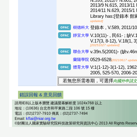
N.599, 2012/7 N.601, 2
2013/9 N.615, 2013/11 
2014/11 N.629, 2015/1
Library has:[登錄本 館藏
updated]
樹德科大
登錄本 , V.589, 2011/10 
靜宜大學
V.10(11)- , 民61- ; 缺V.1
V.17(3, 8-12), V.18(1, 3
[20251027 updated]
聯合大學
v.39n.5(2001)- (缺v.46n
蘭陽學院
0529-6528
[20210617 updat
體育大學
V:1(1-12)-3(1-12), 196
2005, 525-570, 2006-20
若無您所需卷期，可選擇
向國外申請文
錯誤回報 & 意見回饋
請用IE8以上版本瀏覽 建議螢幕解析度 1024x768 以上
地址：(10636) 台北市和平東路二段 106 號 15 樓
電話：(02)2737-7910 傳真：(02)2737-7494
kflai@niar.org.tw
Email:
©財團法人國家實驗研究院科技政策研究與資訊中心 2013 All Rights Reserv