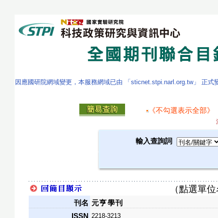
因應國研院網域變更，本服務網域已由 「sticnet.stpi.narl.org.tw」 正
《不勾選表示全部》
輸入查詢詞
（點選單位
刊名
元亨學刊
ISSN
2218-3213