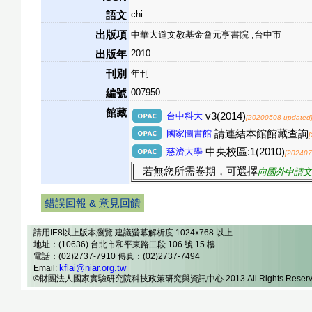
chi
語文
出版項
中華大道文教基金會元亨書院 ,台中市
2010
出版年
刊別
年刊
007950
編號
館藏
台中科大
v3(2014)
[20200508 updated
國家圖書館
請連結本館館藏查詢
慈濟大學
中央校區:1(2010)
[202407
若無您所需卷期，可選擇
向國外申請文
錯誤回報 & 意見回饋
請用IE8以上版本瀏覽 建議螢幕解析度 1024x768 以上
地址：(10636) 台北市和平東路二段 106 號 15 樓
電話：(02)2737-7910 傳真：(02)2737-7494
kflai@niar.org.tw
Email:
©財團法人國家實驗研究院科技政策研究與資訊中心 2013 All Rights Reserv