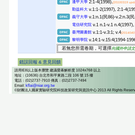
逢甲大學
2:1-4(1998).
[20100319 upd
勤益科大
v.1:1-2(1997), 2:1-4(19
義守大學
v.1:n.1(民86)-v.2:n.3(
電信研究院
v.1 n.1-v.1 n.4(1997),
臺灣圖書館
v.1:1-v.3:1; v.4
[2014040
黎明學院
v.14:1-v.15:4(1994-19
若無您所需卷期，可選擇
向國外申請文
錯誤回報 & 意見回饋
請用IE8以上版本瀏覽 建議螢幕解析度 1024x768 以上
地址：(10636) 台北市和平東路二段 106 號 15 樓
電話：(02)2737-7910 傳真：(02)2737-7494
kflai@niar.org.tw
Email:
©財團法人國家實驗研究院科技政策研究與資訊中心 2013 All Rights Reserv