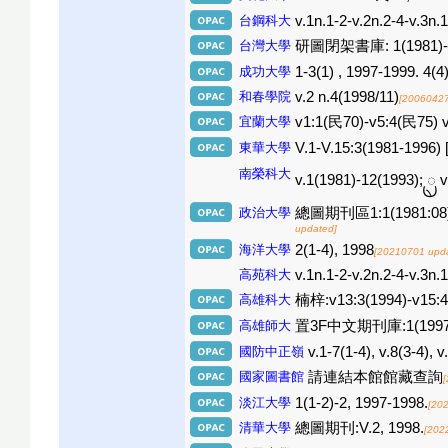
台鋼科大
v.1n.1-2-v.2n.2-4-v.3n.
台灣大學
研圖閉架書庫: 1(1981)-11:
成功大學
1-3(1) , 1997-1999. 4(4
和春學院
v.2 n.4(1998/11)
[20060427
宜蘭大學
v1:1(民70)-v5:4(民75) 
東華大學
V.1-V.15:3(1981-1996) [
南榮科大
v.1(1981)-12(1993); ᬺ v
政治大學
總圖期刊區1:1(1981:08)-10:
updated]
海洋大學
2(1-4), 1998
[20210701 upd
高苑科大
v.1n.1-2-v.2n.2-4-v.3n.
高雄科大
楠梓:v13:3(1994)-v15:4
高雄師大
置3F中文期刊庫:1(1997)-3
國防中正嶺
v.1-7(1-4), v.8(3-4), 
國家圖書館
請連結本館館藏查詢
淡江大學
1(1-2)-2, 1997-1998.
[20
清華大學
總圖期刊:V.2, 1998.
[202