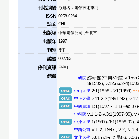
刊名演變
原題名：電信技術季刊
ISSN
0258-0284
CHI
語文
出版項
中華電信公司 ,台北市
1997
出版年
刊別
季刊
002753
編號
停刊資訊
已停刊
館藏
工研院
綜研館(中興51館):v.1:no.3(1982
3(1992); v.12:no.2-4(1993
中山大學
2:1(1998)-3:1(1999).
[20
中正大學
v.11:2-3(1991-92), v.12
中研資訊
1:1(1997)-; 1:1(Feb 97)
中科院
v.1:1-2-v.3:1(1997-99), v.
中原大學
1(1997)-3:1(1999:02), 4
中鋼公司
V.1-2, 1997 ; V.2, N.1-4
文化大學
v.01 n.1-n.2 民86; v.06