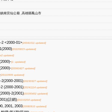
鎮南宮仙公廟 ,高雄縣鳳山市
1-2 <2000-01>
[20041011 updated]
1(2000)
[20220815 updated]
[v2 updated]
(2000)-
[1- updated]
(2000)-
[20060427 updated]
-
[20110909 updated]
-2(2000-2001)
[20230327 updated]
-2 (2000-2001)
[20241114 updated]
(2000)-2(2001)
[20190402 updated]
2001)(註銷)
[20210204 updated]
0, 2001, 2003
[20080910 updated]