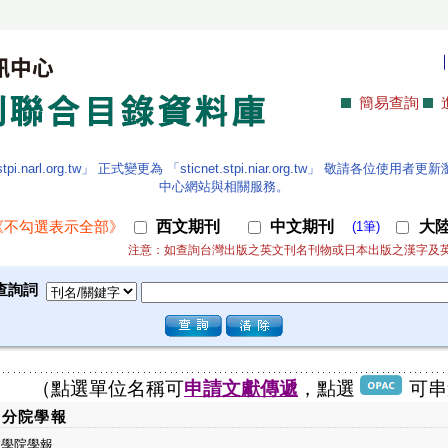
簡易查詢
.narl.org.tw」 正式變更為 「sticnet.stpi.niar.org.tw」 敬請各
中心網站與相關服務。
西文期刊
中文期刊
大
《不勾選表示全部》
(1筆)
注意：如查詢台灣出版之英文刊名刊物或日本出版之漢字及
查詢詞
（點選單位名稱可
申請文獻傳遞
，點選
可串
臺分院學報
教學院學報