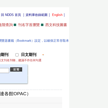
｜
｜
｜
｜
回 NDDS 首頁
資料庫收錄範圍
English
進階查詢
刊名字首瀏覽
西文科技圖書
位使用者更新瀏覽器書籤（Bookmark）設定，以確保正常存取本
陸期刊
日文期刊
英文刊名刊物，建議不作任何勾選
連各館OPAC）