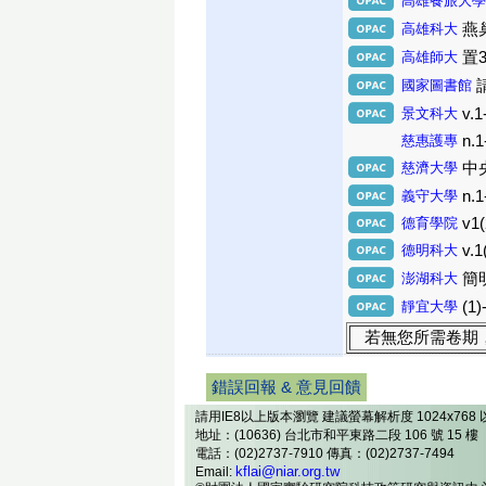
高雄餐旅大學
高雄科大
燕巢
高雄師大
置3
國家圖書館
景文科大
v.1
慈惠護專
n.1
慈濟大學
中央
義守大學
n.1
德育學院
v1(
德明科大
v.1
澎湖科大
簡明
靜宜大學
(1)
若無您所需卷期
錯誤回報 & 意見回饋
請用IE8以上版本瀏覽 建議螢幕解析度 1024x768 
地址：(10636) 台北市和平東路二段 106 號 15 樓
電話：(02)2737-7910 傳真：(02)2737-7494
kflai@niar.org.tw
Email: