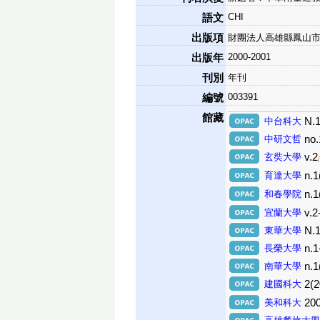
CHI
語文
出版項
財團法人高雄縣鳳山市
2000-2001
出版年
刊別
年刊
003391
編號
館藏
中台科大
N.
中研文哲
no.
玄奘大學
v.2
育達大學
n.1
和春學院
n.1
宜蘭大學
v.2
東華大學
N.1
長榮大學
n.1
南華大學
n.1
建國科大
2(
美和科大
200