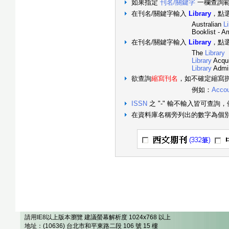
如果指定
刊名/關鍵字
一欄查詢
在刊名/關鍵字輸入
Library
，點
Australian
L
Booklist - Amer
在刊名/關鍵字輸入
Library
，點
The
Library
Library
Acqui
Library
Admin
欲查詢
縮寫刊名
，如不確定縮寫
例如：
Accou
ISSN
之 "-" 輸不輸入皆可查詢，
在資料庫名稱旁列出的數字為個
請用IE8以上版本瀏覽 建議螢幕解析度 1024x768 以上
地址：(10636) 台北市和平東路二段 106 號 15 樓