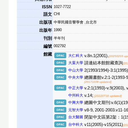
ISSN
1027-7722
CHI
語文
出版項
中華民國音響學會 ,台北市
1990
出版年
刊別
半年刊
002792
編號
館藏
大仁科大
v.8n.1(2001).
[20250203 up
大葉大學
請連結本館館藏查詢
[20
中山大學
2(1993/1994)-3:1(1995),
中央大學
總圖書館v.2:1-2(1993-94), 
[20171108 updated]
中正大學
v.2:1(1993)-v.9(2003), v
中州科大
v.14;
[20220718 updated]
中興大學
總圖中文期刊:v.6(1)(1999), 
元智大學
v8-9, 2001-2003.v11-16
台大醫圖
閉架中文區第2架：1(1990)-6
台中科大
v11(2005)-v15(2011)
[20