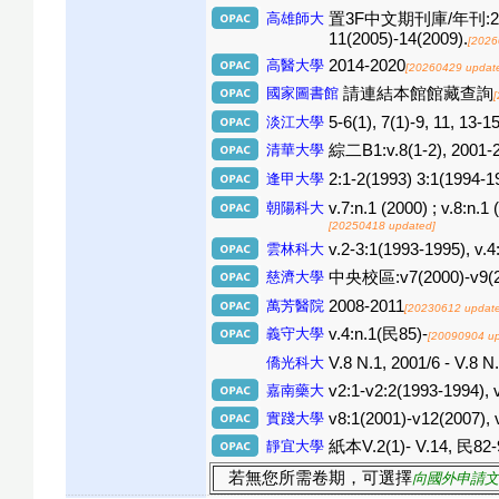
高雄師大
置3F中文期刊庫/年刊:2(1993)
11(2005)-14(2009).
[2026
高醫大學
2014-2020
[20260429 updat
國家圖書館
請連結本館館藏查詢
淡江大學
5-6(1), 7(1)-9, 11, 13-1
清華大學
綜二B1:v.8(1-2), 2001-
逢甲大學
2:1-2(1993) 3:1(1994-1
朝陽科大
v.7:n.1 (2000) ; v.8:n.1
[20250418 updated]
雲林科大
v.2-3:1(1993-1995), v.4
慈濟大學
中央校區:v7(2000)-v9(20
萬芳醫院
2008-2011
[20230612 updat
義守大學
v.4:n.1(民85)-
[20090904 up
僑光科大
V.8 N.1, 2001/6 - V.8 N
嘉南藥大
v2:1-v2:2(1993-1994), 
實踐大學
v8:1(2001)-v12(2007), 
靜宜大學
紙本V.2(1)- V.14, 民82-99 
若無您所需卷期，可選擇
向國外申請文