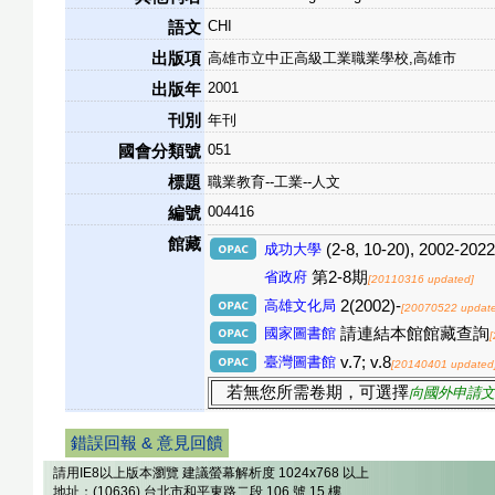
CHI
語文
出版項
高雄市立中正高級工業職業學校,高雄市
2001
出版年
刊別
年刊
051
國會分類號
標題
職業教育--工業--人文
004416
編號
館藏
成功大學
(2-8, 10-20), 2002-2022
省政府
第2-8期
[20110316 updated]
高雄文化局
2(2002)-
[20070522 updat
國家圖書館
請連結本館館藏查詢
臺灣圖書館
v.7; v.8
[20140401 updated
若無您所需卷期，可選擇
向國外申請文
錯誤回報 & 意見回饋
請用IE8以上版本瀏覽 建議螢幕解析度 1024x768 以上
地址：(10636) 台北市和平東路二段 106 號 15 樓