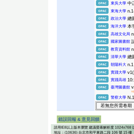
東吳大學
中正
東海大學
n.1
政治大學
總圖
海洋大學
本
高雄文化局
n
國家圖書館
教育資料館
n
清華大學
總圖
朝陽科大
n.1
實踐大學
v1(
實踐高雄
10:
v
臺灣圖書館
u
警察大學
N.1
若無您所需卷期
錯誤回報 & 意見回饋
請用IE8以上版本瀏覽 建議螢幕解析度 1024x768 
地址：(10636) 台北市和平東路二段 106 號 15 樓