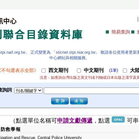
簡易查詢
.narl.org.tw」 正式變更為 「sticnet.stpi.niar.org.tw」 敬請各
中心網站與相關服務。
西文期刊
中文期刊
大
《不勾選表示全部》
(1筆)
注意：如查詢台灣出版之英文刊名刊物或日本出版之漢字及
查詢詞
（點選單位名稱可
申請文獻傳遞
，點選
可串
害防救學報
tigation and Rescue, Central Police University