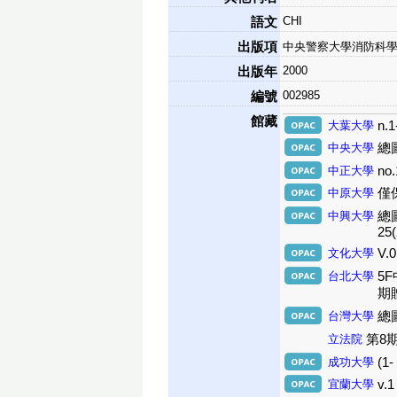
CHI
語文
出版項
中央警察大學消防科學
2000
出版年
002985
編號
館藏
大葉大學
n.1
中央大學
總圖書
中正大學
no.
中原大學
僅
中興大學
總圖3
25(
文化大學
V.
台北大學
5F
期
台灣大學
總圖
立法院
第8期
成功大學
(1-
宜蘭大學
v.1 