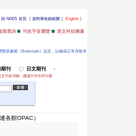
｜
｜
｜
｜
回 NDDS 首頁
資料庫收錄範圍
English
進階查詢
刊名字首瀏覽
西文科技圖書
位使用者更新瀏覽器書籤（Bookmark）設定，以確保正常存取本
陸期刊
日文期刊
英文刊名刊物，建議不作任何勾選
連各館OPAC）