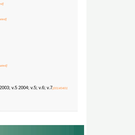
ed]
ated]
ated]
 2003; v.5 2004; v.5; v.6; v.7
[20140401