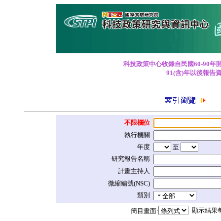
科技政策中心收錄自民國60-90年
91(含)年以後報告
不限欄位
執行機關
年度
至
研究報告名稱
計畫主持人
微縮編號(NSC)
類別
顯示結果
簡目畫面: