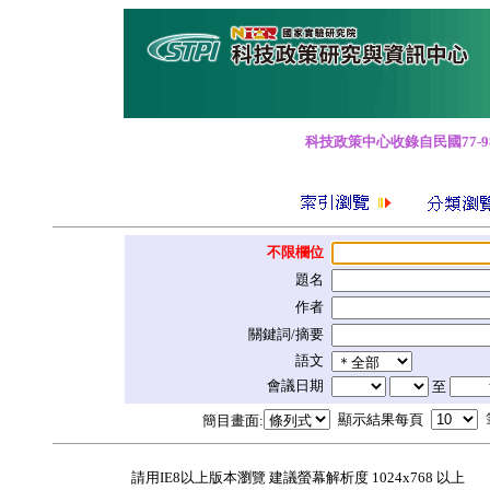
科技政策中心收錄自民國77-9
不限欄位
題名
作者
關鍵詞/摘要
語文
會議日期
至
顯示結果每頁
簡目畫面:
請用IE8以上版本瀏覽 建議螢幕解析度 1024x768 以上